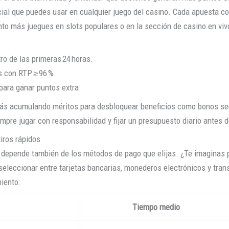
inicial que puedes usar en cualquier juego del casino. Cada apuesta 
anto más juegues en slots populares o en la sección de casino en vi
ro de las primeras 24 horas.
s con RTP ≥ 96 %.
para ganar puntos extra.
rás acumulando méritos para desbloquear beneficios como bonos s
pre jugar con responsabilidad y fijar un presupuesto diario antes 
iros rápidos
 depende también de los métodos de pago que elijas. ¿Te imaginas p
 seleccionar entre tarjetas bancarias, monederos electrónicos y tra
iento:
Tiempo medio