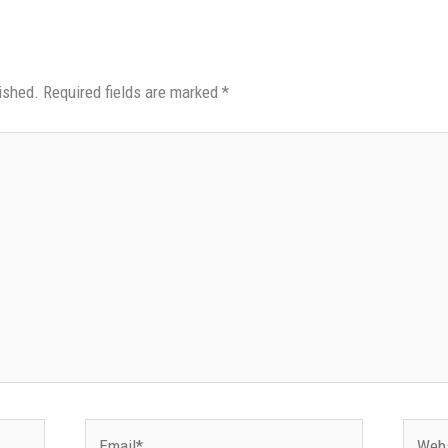
ished.
Required fields are marked
*
Email*
Websi