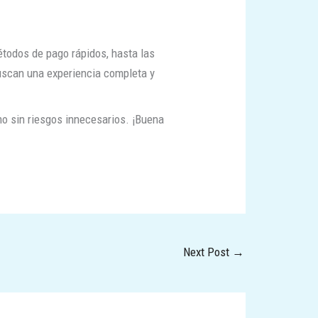
todos de pago rápidos, hasta las
scan una experiencia completa y
mo sin riesgos innecesarios. ¡Buena
Next Post
→