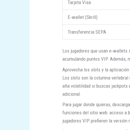
Tarjeta Visa
E‑wallet (Skrill)
Transferencia SEPA
Los jugadores que usan e‑wallets s
acumulando puntos VIP. Además, mu
Aprovecha los slots y la aplicación
Los slots son la columna vertebral
alta volatilidad si buscas jackpot
adicional.
Para jugar donde quieras, descarga 
funciones del sitio web: acceso a b
jugadores VIP prefieren la versión