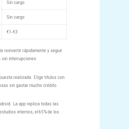
Sin cargo
Sin cargo
€1‑€3
e reinvertir rápidamente y seguir
sin interrupciones.
uesta realizada. Elige títulos con
nsas sin gastar mucho crédito
ndroid. La app replica todas las
studios internos, el 65 % de los