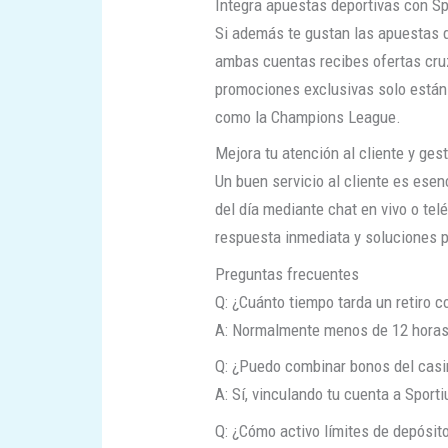
Integra apuestas deportivas con S
Si además te gustan las apuestas d
ambas cuentas recibes ofertas cru
promociones exclusivas solo están
como la Champions League.
Mejora tu atención al cliente y ges
Un buen servicio al cliente es esen
del día mediante chat en vivo o tel
respuesta inmediata y soluciones 
Preguntas frecuentes
Q: ¿Cuánto tiempo tarda un retiro c
A: Normalmente menos de 12 horas 
Q: ¿Puedo combinar bonos del casi
A: Sí, vinculando tu cuenta a Spor
Q: ¿Cómo activo límites de depósit