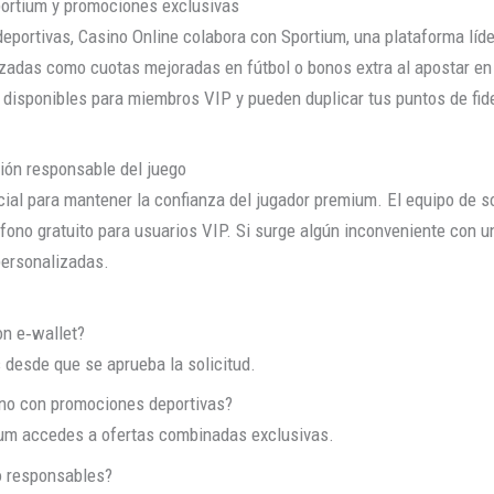
portium y promociones exclusivas
eportivas, Casino Online colabora con Sportium, una plataforma líder
zadas como cuotas mejoradas en fútbol o bonos extra al apostar en 
 disponibles para miembros VIP y pueden duplicar tus puntos de fid
tión responsable del juego
cial para mantener la confianza del jugador premium. El equipo de s
éfono gratuito para usuarios VIP. Si surge algún inconveniente con un 
personalizadas.
on e‑wallet?
desde que se aprueba la solicitud.
no con promociones deportivas?
tium accedes a ofertas combinadas exclusivas.
o responsables?