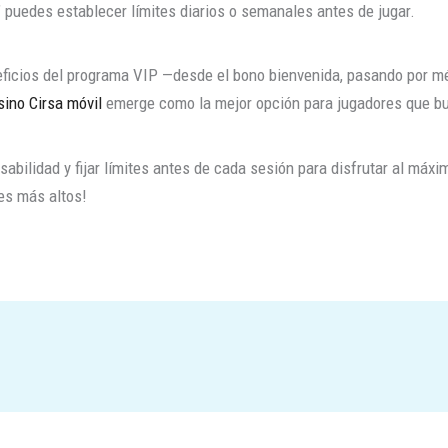
puedes establecer límites diarios o semanales antes de jugar.
eficios del programa VIP —desde el bono bienvenida, pasando por mé
sino Cirsa móvil
emerge como la mejor opción para jugadores que bu
abilidad y fijar límites antes de cada sesión para disfrutar al máxi
les más altos!