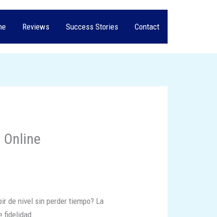
me
Reviews
Success Stories
Contact
o Online
ir de nivel sin perder tiempo? La
 fidelidad.