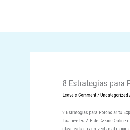
Skip
to
content
8 Estrategias para 
Leave a Comment
/
Uncategorized
8 Estrategias para Potenciar tu Ex
Los niveles VIP de Casino Online e
clave está en aprovechar al máximo