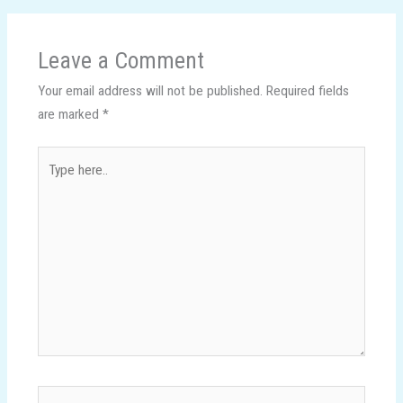
Leave a Comment
Your email address will not be published.
Required fields
are marked
*
Type
here..
Name*