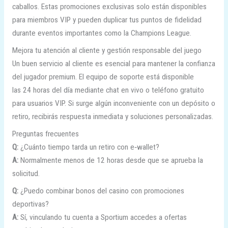
caballos. Estas promociones exclusivas solo están disponibles
para miembros VIP y pueden duplicar tus puntos de fidelidad
durante eventos importantes como la Champions League.
Mejora tu atención al cliente y gestión responsable del juego
Un buen servicio al cliente es esencial para mantener la confianza
del jugador premium. El equipo de soporte está disponible
las 24 horas del día mediante chat en vivo o teléfono gratuito
para usuarios VIP. Si surge algún inconveniente con un depósito o
retiro, recibirás respuesta inmediata y soluciones personalizadas.
Preguntas frecuentes
Q:
¿Cuánto tiempo tarda un retiro con e‑wallet?
A:
Normalmente menos de 12 horas desde que se aprueba la
solicitud.
Q:
¿Puedo combinar bonos del casino con promociones
deportivas?
A:
Sí, vinculando tu cuenta a Sportium accedes a ofertas