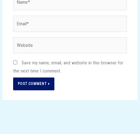
Email*
Website
Save my name, email, and website in this browser for
the next time I comment.