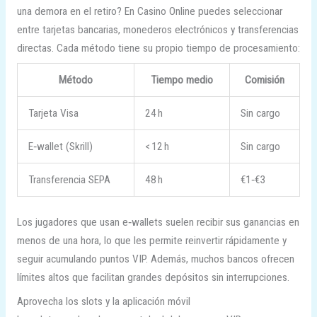
una demora en el retiro? En Casino Online puedes seleccionar
entre tarjetas bancarias, monederos electrónicos y transferencias
directas. Cada método tiene su propio tiempo de procesamiento:
Método
Tiempo medio
Comisión
Tarjeta Visa
24 h
Sin cargo
E‑wallet (Skrill)
< 12 h
Sin cargo
Transferencia SEPA
48 h
€1‑€3
Los jugadores que usan e‑wallets suelen recibir sus ganancias en
menos de una hora, lo que les permite reinvertir rápidamente y
seguir acumulando puntos VIP. Además, muchos bancos ofrecen
límites altos que facilitan grandes depósitos sin interrupciones.
Aprovecha los slots y la aplicación móvil