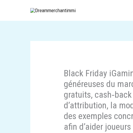
Skip
to
content
Black Friday iGamin
généreuses du marc
gratuits, cash‑back
d’attribution, la mod
des exemples concr
afin d’aider joueurs