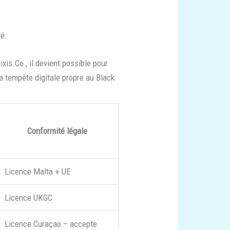
té.
is.Co , il devient possible pour
la tempête digitale propre au Black
Conformité légale
Licence Malta + UE
Licence UKGC
Licence Curaçao – accepte