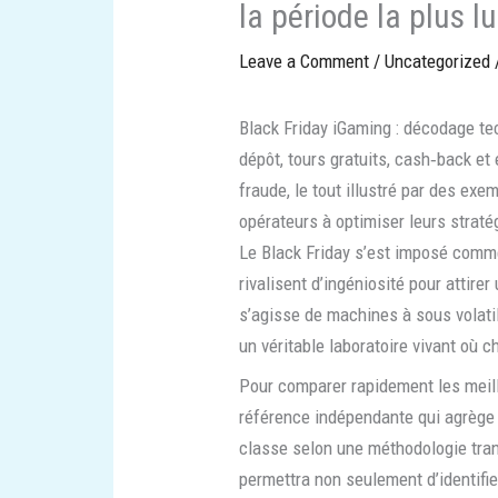
la période la plus l
Leave a Comment
/
Uncategorized
Black Friday iGaming : décodage t
dépôt, tours gratuits, cash‑back et
fraude, le tout illustré par des ex
opérateurs à optimiser leurs straté
Le Black Friday s’est imposé comme
rivalisent d’ingéniosité pour attire
s’agisse de machines à sous vola
un véritable laboratoire vivant où 
Pour comparer rapidement les meill
référence indépendante qui agrège 
classe selon une méthodologie tran
permettra non seulement d’identifie