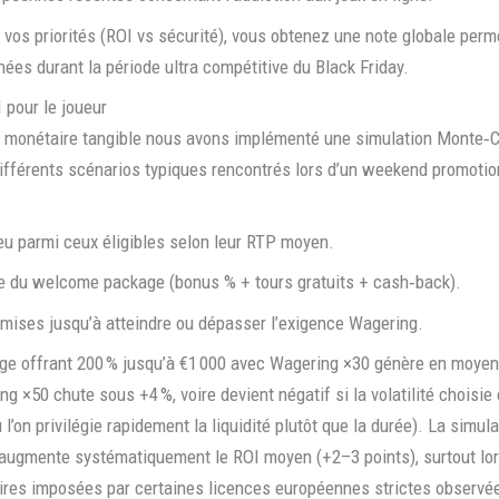
 vos priorités (ROI vs sécurité), vous obtenez une note globale perm
ées durant la période ultra compétitive du Black Friday.
I pour le joueur
ur monétaire tangible nous avons implémenté une simulation Monte‑Ca
différents scénarios typiques rencontrés lors d’un weekend promotio
jeu parmi ceux éligibles selon leur RTP moyen.
que du welcome package (bonus % + tours gratuits + cash‑back).
mises jusqu’à atteindre ou dépasser l’exigence Wagering.
ge offrant 200 % jusqu’à €1 000 avec Wagering ×30 génère en moyenn
 ×50 chute sous +4 %, voire devient négatif si la volatilité choisie
l’on privilégie rapidement la liquidité plutôt que la durée). La simul
) augmente systématiquement le ROI moyen (+2–3 points), surtout lo
ires imposées par certaines licences européennes strictes observée