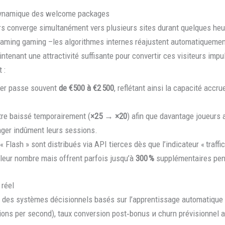
a dynamique des welcome packages
eurs converge simultanément vers plusieurs sites durant quelques 
eaming gaming –les algorithmes internes réajustent automatiquement
ntenant une attractivité suffisante pour convertir ces visiteurs impul
 :
ier passe souvent
de €500 à €2 500
, reflétant ainsi la capacité acc
tre baissé temporairement (
×25 → ×20
) afin que davantage joueurs 
nger indûment leurs sessions.
Flash » sont distribués via API tierces dès que l’indicateur « traffi
s leur nombre mais offrent parfois jusqu’à
300 %
supplémentaires pen
réel
r des systèmes décisionnels basés sur l’apprentissage automatique :
ions per second), taux conversion post‑bonus и churn prévisionnel af