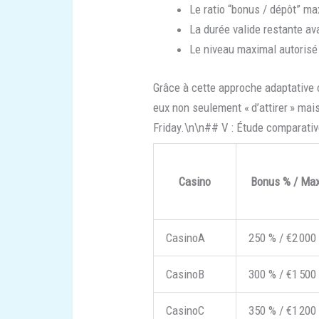
Le ratio “bonus / dépôt” ma
La durée valide restante ava
Le niveau maximal autorisé 
Grâce à cette approche adaptative 
eux non seulement « d’attirer » mai
Friday.\n\n## V : Étude comparati
Casino
Bonus % / Max
CasinoA
250 % / €2 000
CasinoB
300 % / €1 500
CasinoC
350 % / €1 200