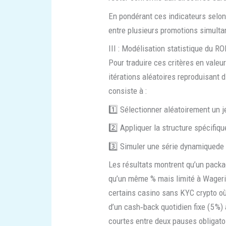
En pondérant ces indicateurs selon
entre plusieurs promotions simultan
III : Modélisation statistique du RO
Pour traduire ces critères en vale
itérations aléatoires reproduisant 
consiste à :
1️⃣ Sélectionner aléatoirement un 
2️⃣ Appliquer la structure spécifi
3️⃣ Simuler une série dynamiquede 
Les résultats montrent qu’un packa
qu’un même % mais limité à Wagering
certains casino sans KYC crypto où 
d’un cash‑back quotidien fixe (5 %
courtes entre deux pauses obligato