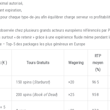
ximal autorisé,
nt expiration,
pour chaque type‐de‐jeu afin équilibrer charge serveur vs profitabili
observée chez plusieurs grands acteurs européens référencés par Pix
s surtout « de retenir » grâce à une expérience fluide même pendant 
ve – Top‑5 des packages les plus généreux en Europe
RTP
 (€ )
Tours Gratuits
Wagering
moyen
(%)
150 spins (
Starburst
)
×20
96·5
200 spins (
Book of Dead
)
×25
95·8
 + 5