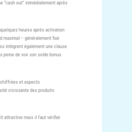
r ne “cash out” immédiatement après
 quelques heures après activation
nd maximal – généralement fixé
inos intègrent également une clause
us peine de voir son solde bonus
 chiffrées et aspects
sité croissante des produits
t attractive mais il faut vérifier