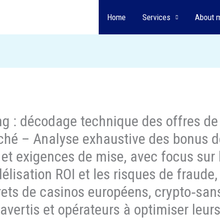
Home
Services
About 
g : décodage technique des offres de
hé – Analyse exhaustive des bonus de
 et exigences de mise, avec focus sur
élisation ROI et les risques de fraude, 
ets de casinos européens, crypto‑san
 avertis et opérateurs à optimiser leur