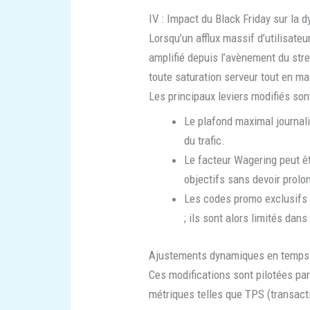
IV : Impact du Black Friday sur l
Lorsqu’un afflux massif d’utilisat
amplifié depuis l’avènement du str
toute saturation serveur tout en mai
Les principaux leviers modifiés sont
Le plafond maximal journal
du trafic.
Le facteur Wagering peut ê
objectifs sans devoir prolo
Les codes promo exclusifs « 
; ils sont alors limités dan
Ajustements dynamiques en temps 
Ces modifications sont pilotées pa
métriques telles que TPS (transact