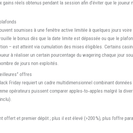
x gains réels obtenus pendant la session afin d’éviter que le joueu
 plafonds
ouvent soumises à une fenêtre active limitée à quelques jours voire
ouille le bonus dès que la date limite est dépassée ou que le plafo
iction – est atteint via cumulation des mises éligibles. Certains cas
e joueur à réaliser un certain pourcentage du wagering chaque jour so
nombre de jours non exploités.
meilleures” offres
 Black Friday requiert un cadre multidimensionnel combinant données
mme opérateurs puissent comparer apples‑to‑apples malgré la diver
nclu).
 offert et premier dépôt ; plus il est élevé (>200 %), plus l’offre paraî