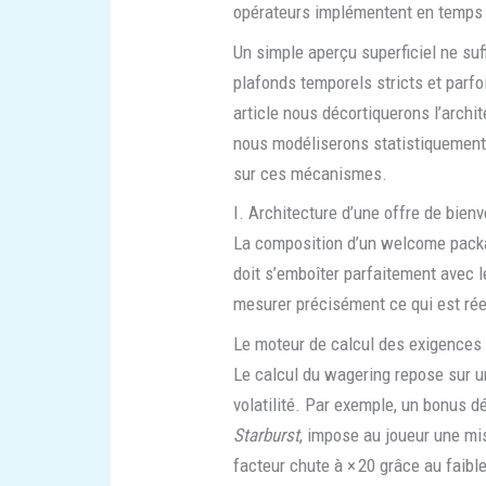
opérateurs implémentent en temps r
Un simple aperçu superficiel ne su
plafonds temporels stricts et parfo
article nous décortiquerons l’archi
nous modéliserons statistiquement l
sur ces mécanismes.
I. Architecture d’une offre de bien
La composition d’un welcome packa
doit s’emboîter parfaitement avec
mesurer précisément ce qui est réel
Le moteur de calcul des exigences
Le calcul du wagering repose sur un
volatilité. Par exemple, un bonus 
Starburst
, impose au joueur une mis
facteur chute à × 20 grâce au faibl