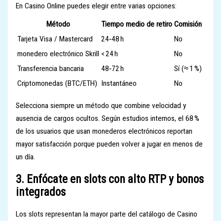
En Casino Online puedes elegir entre varias opciones:
Método
Tiempo medio de retiro
Comisión
Tarjeta Visa / Mastercard
24‑48 h
No
monedero electrónico Skrill
< 24 h
No
Transferencia bancaria
48‑72 h
Sí (≈ 1 %)
Criptomonedas (BTC/ETH)
Instantáneo
No
Selecciona siempre un método que combine velocidad y
ausencia de cargos ocultos. Según estudios internos, el 68 %
de los usuarios que usan monederos electrónicos reportan
mayor satisfacción porque pueden volver a jugar en menos de
un día.
3. Enfócate en slots con alto RTP y bonos
integrados
Los slots representan la mayor parte del catálogo de Casino