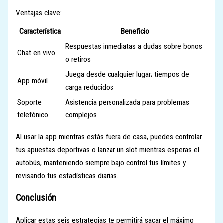
Ventajas clave:
Característica
Beneficio
Respuestas inmediatas a dudas sobre bonos
Chat en vivo
o retiros
Juega desde cualquier lugar; tiempos de
App móvil
carga reducidos
Soporte
Asistencia personalizada para problemas
telefónico
complejos
Al usar la app mientras estás fuera de casa, puedes controlar
tus apuestas deportivas o lanzar un slot mientras esperas el
autobús, manteniendo siempre bajo control tus límites y
revisando tus estadísticas diarias.
Conclusión
Aplicar estas seis estrategias te permitirá sacar el máximo