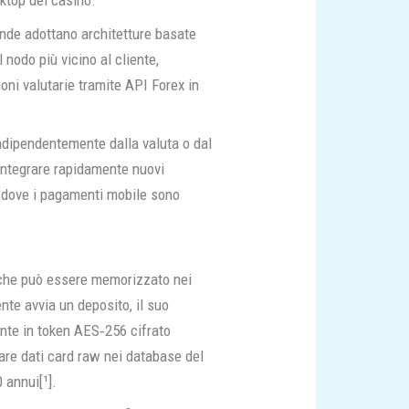
sktop del casinò.
ende adottano architetture basate
l nodo più vicino al cliente,
ni valutarie tramite API Forex in
indipendentemente dalla valuta o dal
integrare rapidamente nuovi
ti dove i pagamenti mobile sono
, che può essere memorizzato nei
nte avvia un deposito, il suo
nte in token AES‑256 cifrato
iare dati card raw nei database del
nnui​[¹]​.