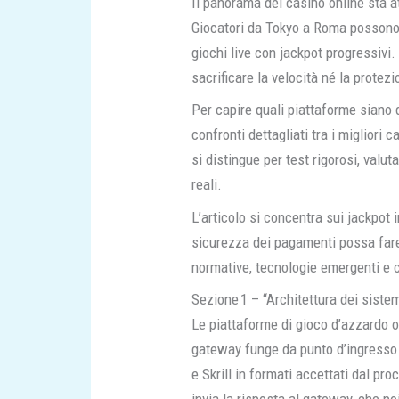
Il panorama dei casinò online sta a
Giocatori da Tokyo a Roma possono 
giochi live con jackpot progressivi.
sacrificare la velocità né la protezi
Per capire quali piattaforme siano 
confronti dettagliati tra i miglior
si distingue per test rigorosi, valu
reali.
L’articolo si concentra sui jackpot
sicurezza dei pagamenti possa fare 
normative, tecnologie emergenti e ca
Sezione 1 – “Architettura dei siste
Le piattaforme di gioco d’azzardo 
gateway funge da punto d’ingresso 
e Skrill in formati accettati dal pro