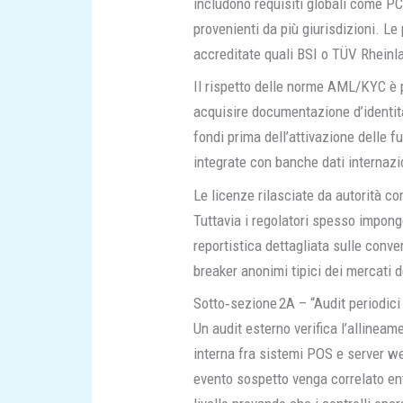
includono requisiti globali come PC
provenienti da più giurisdizioni.​ L
accreditate quali BSI o TÜV Rheinla
Il rispetto delle norme AML/KYC è p
acquisire documentazione d’identità
fondi prima dell’attivazione delle f
integrate con banche dati internazio
Le licenze rilasciate da autorità co
Tuttavia i regolatori spesso impong
reportistica dettagliata sulle conve
breaker anonimi tipici dei mercati d
Sotto‑sezione 2A – “Audit periodici 
Un audit esterno verifica l’allinea
interna fra sistemi POS e server we
evento sospetto venga correlato ent