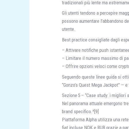
tradizionali più lente ma estremam
Gli utenti tendono a percepire maggi
possono aumentare l’abbandono della
utente.
Best practice consigliate dagli espe
– Attivare notifiche push istantan
– Limitare il numero massimo di p
– Offrire opzioni veloci come crypt
Seguendo queste linee guida si otti
“Gonzo’s Quest Mega Jackpot” — e tu
Sezione 5 – “Case study: i migliori 
Nel panorama attuale emergono tre
brand specifico.^[9]​
Piattaforma Alpha utilizza una rete
fiat incluse NOK e RUB grazie a pa