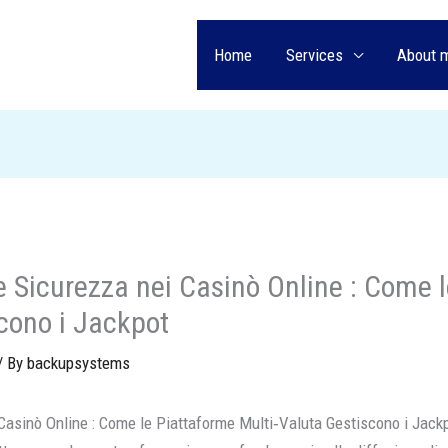
Home
Services
About 
 Sicurezza nei Casinò Online : Come 
cono i Jackpot
/ By
backupsystems
Casinò Online : Come le Piattaforme Multi‑Valuta Gestiscono i Jack