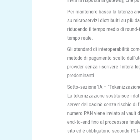
invia la risposta al gateway, che po
Per mantenere bassa la latenza anc
su microservizi distribuiti su più dat
riducendo il tempo medio di round‑
tempo reale.
Gli standard di interoperabilità co
metodo di pagamento scelto dall’ut
provider senza riscrivere l’intera 
predominanti.
Sotto‑sezione 1A – “Tokenizzazione
La tokenizzazione sostituisce i dat
server del casinò senza rischio di 
numero PAN viene inviato al vault 
end‑to‑end fino al processore final
sito ed è obbligatorio secondo PCI‑D