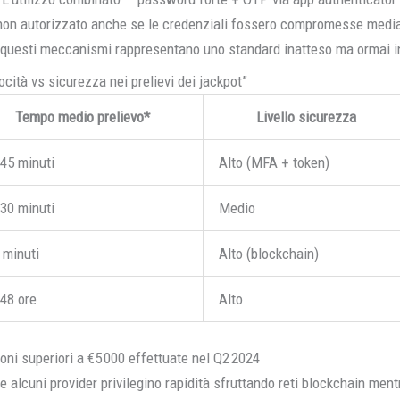
non autorizzato anche se le credenziali fossero compromesse median
, questi meccanismi rappresentano uno standard inatteso ma ormai i
cità vs sicurezza nei prelievi dei jackpot”
Tempo medio prelievo*
Livello sicurezza
45 minuti
Alto (MFA + token)
30 minuti
Medio
 minuti
Alto (blockchain)
48 ore
Alto
ni superiori a €5 000 effettuate nel Q2 2024
alcuni provider privilegino rapidità sfruttando reti blockchain men