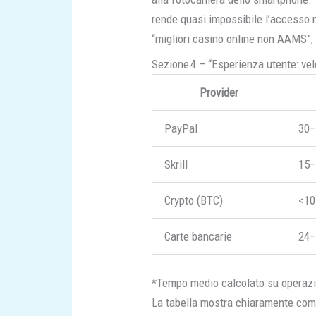
rende quasi impossibile l’accesso 
“migliori casino online non AAMS”
Sezione 4 – “Esperienza utente: velo
Provider
PayPal
30–
Skrill
15–
Crypto (BTC)
<10
Carte bancarie
24–
*Tempo medio calcolato su operazio
La tabella mostra chiaramente come 