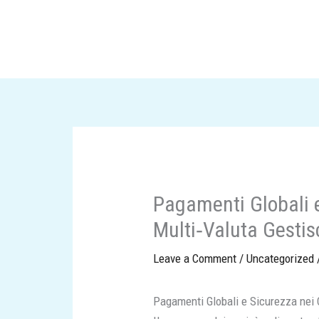
Skip
to
content
Pagamenti Globali e
Multi‑Valuta Gestis
Leave a Comment
/
Uncategorized
Pagamenti Globali e Sicurezza nei 