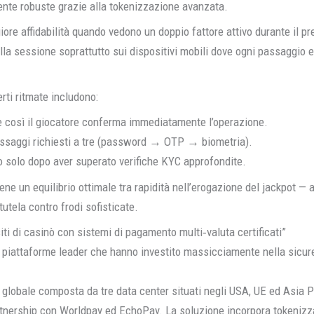
ente robuste grazie alla tokenizzazione avanzata.
ore affidabilità quando vedono un doppio fattore attivo durante il pre
 sessione soprattutto sui dispositivi mobili dove ogni passaggio ex
rti ritmate includono:
ee così il giocatore conferma immediatamente l’operazione.
assaggi richiesti a tre (password → OTP → biometria).
o solo dopo aver superato verifiche KYC approfondite.
ene un equilibrio ottimale tra rapidità nell’erogazione del jackpot —
tela contro frodi sofisticate.
siti di casinò con sistemi di pagamento multi‑valuta certificati”
 piattaforme leader che hanno investito massicciamente nella sicu
 globale composta da tre data center situati negli USA, UE ed Asia Pa
rtnership con Worldpay ed EchoPay.​ La soluzione incorpora tokeni