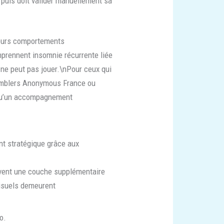
 puis doit valider manuellement sa
 leurs comportements
prennent insomnie récurrente liée
 ne peut pas jouer.\nPour ceux qui
Gamblers Anonymous France ou
 qu’un accompagnement
nt stratégique grâce aux
ouvent une couche supplémentaire
visuels demeurent
o.