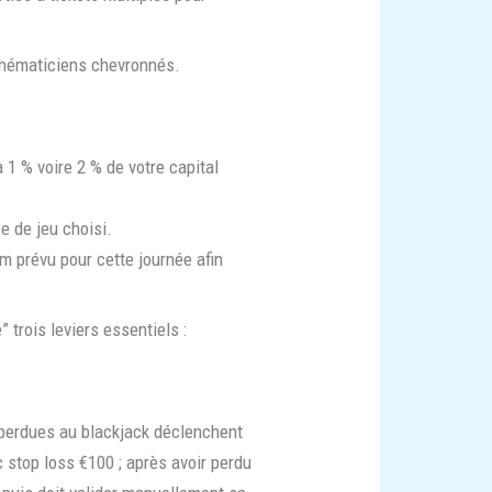
thématiciens chevronnés.
 1 % voire 2 % de votre capital
e de jeu choisi.
m prévu pour cette journée afin
s
 trois leviers essentiels :
 perdues au blackjack déclenchent
 stop loss €100 ; après avoir perdu