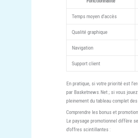
Fonctionnalité
Temps moyen d’accès
Qualité graphique
Navigation
Support client
En pratique, si votre priorité est 
par Basketnews.Net ; si vous jouez 
pleinement du tableau complet des 
Comprendre les bonus et promotion
Le paysage promotionnel diffère se
d’offres scintillantes :