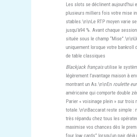
Les slots se déclinent aujourd’hui e
plusieurs milliers fois votre mise ini
stables.\n\nLe RTP moyen varie sel
jusqu’à94 %. Avant chaque session c
située sous le champ “Mise”.\n\nU
uniquement lorsque votre bankroll 
de table classiques
Blackjack français
utilise le systè
légèrement l’avantage maison à en
montrant un As.\n\nEn
roulette eu
américaine qui comporte double zé
Parier « voisinage plein » sur tro
totale.\n\nBaccarat reste simple : 
très répandu chez tous les opérate
maximise vos chances dès le premie
four low cards” lorsqu’un pair déjà 