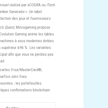
nsuel réalisé par eCOGRA ou iTech
umber Generator ». Un label
lection des jeux et fournisseurs
’s Quest
, Microgaming propose
 Evolution Gaming anime les tables
s machines à sous modernes dotées
n supérieur à 96 %. Les variantes
cipal afin que vous ne perdiez pas
ait
 : cartes Visa/MasterCard®,
parfois zéro frais
ouvrées ; les portefeuilles
elques confirmations blockchain