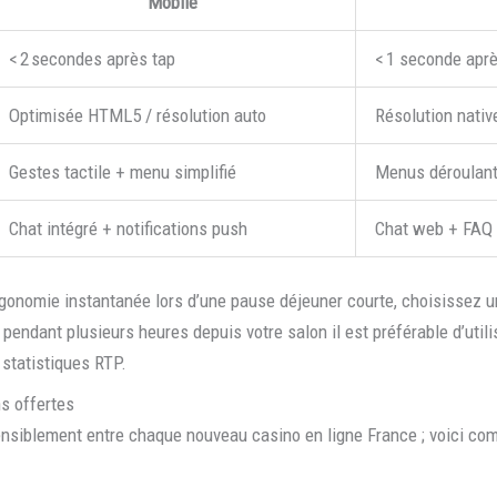
Mobile
< 2 secondes après tap
< 1 seconde aprè
Optimisée HTML5 / résolution auto
Résolution nativ
Gestes tactile + menu simplifié
Menus déroulant
Chat intégré + notifications push
Chat web + FAQ
l’ergonomie instantanée lors d’une pause déjeuner courte, choisisse
pendant plusieurs heures depuis votre salon il est préférable d’utilis
statistiques RTP.
s offertes
nsiblement entre chaque nouveau casino en ligne France ; voici co