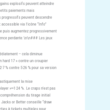
 gains explosifs peuvent atteindre
petits paiements mais
ts progressifs peuvent descendre
accessible via l’icône “Info”
ale puis augmentez progressivement
quence perdante.\n\n### Les jeux
médiatement – cela diminue
 hard 17 » contre un croupier
 2·7 % contre 5·26 % pour sa version
rastiquement la mise
player »≈1·24 %. Le craps n’est pas
compréhension du tirage initial
 Jacks or Better conseille “draw
rties à tickets multiples pour