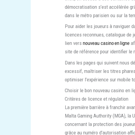
démocratisation s’est accélérée gr
dans le métro parisien ou sur la te
Pour aider les joueurs à naviguer d
licences reconnues, catalogue de je
lien vers
nouveau casino en ligne
af
site de référence pour identifier l
Dans les pages qui suivent nous dé
excessif, maîtriser les titres phare
optimiser l’expérience sur mobile 
Choisir le bon nouveau casino en l
Critères de licence et régulation
La première barrière à franchir avan
Malta Gaming Authority (MGA), la
concernant la protection des joueurs
grâce au numéro d’autorisation affi