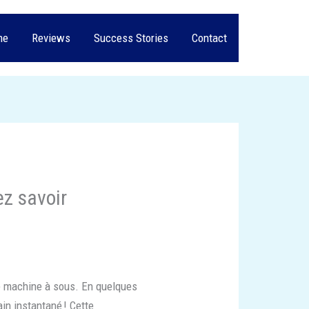
me
Reviews
Success Stories
Contact
ez savoir
ne machine à sous. En quelques
in instantané ! Cette