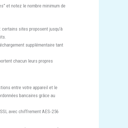
ales” et notez le nombre minimum de
 certains sites proposent jusqu’à
ôts.
éléchargement supplémentaire tant
pportent chacun leurs propres
ions entre votre appareil et le
coordonnées bancaires grâce au
t SSL avec chiffrement AES‑256