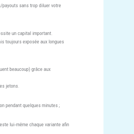
es/payouts sans trop diluer votre
ssite un capital important.
ais toujours exposée aux longues
jouent beaucoup) grâce aux
es jetons.
on pendant quelques minutes ;
teste lui‑même chaque variante afin