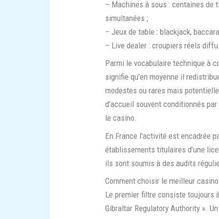
– Machines à sous : centaines de t
simultanées ;
– Jeux de table : blackjack, baccar
– Live dealer : croupiers réels dif
Parmi le vocabulaire technique à co
signifie qu’en moyenne il redistrib
modestes ou rares mais potentiell
d’accueil souvent conditionnés par
le casino.
En France l’activité est encadrée p
établissements titulaires d’une lic
ils sont soumis à des audits régulie
Comment choisir le meilleur casino
Le premier filtre consiste toujours 
Gibraltar Regulatory Authority ». U