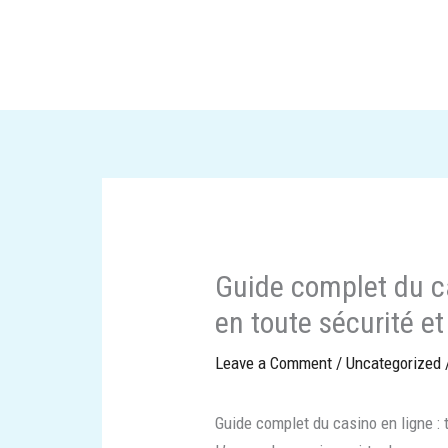
Skip
to
content
Guide complet du ca
en toute sécurité e
Leave a Comment
/
Uncategorized
Guide complet du casino en ligne : 