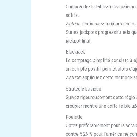
Comprendre le tableau des paiement
actifs.
Astuce
: choisissez toujours une m
Surles jackpots progressifs tels qu
jackpot final.
Blackjack
Le comptage simplifié consiste à aj
un compte positif permet alors d’a
Astuce
: appliquez cette méthode se
Stratégie basique
Suivez rigoureusement cette règle se
croupier montre une carte faible ≤6 
Roulette
Optez préférablement pour la versi
contre 5·26 % pour l’américaine co