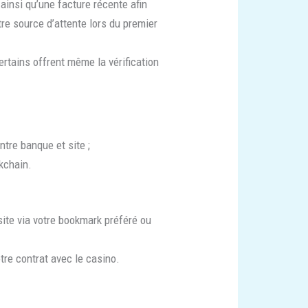
ainsi qu’une facture récente afin
tre source d’attente lors du premier
ertains offrent même la vérification
ntre banque et site ;
kchain.
ite via votre bookmark préféré ou
tre contrat avec le casino.