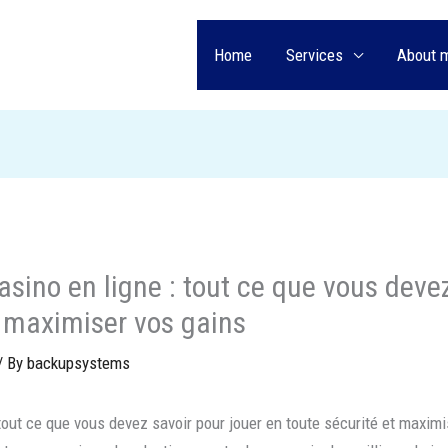
Home
Services
About 
sino en ligne : tout ce que vous devez
t maximiser vos gains
/ By
backupsystems
tout ce que vous devez savoir pour jouer en toute sécurité et maxim