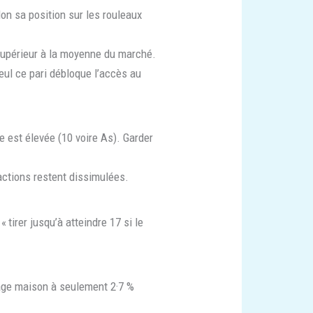
n sa position sur les rouleaux
 supérieur à la moyenne du marché.
eul ce pari débloque l’accès au
e est élevée (10 voire As). Garder
actions restent dissimulées.
 tirer jusqu’à atteindre 17 si le
tage maison à seulement 2·7 %