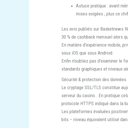
Astuce pratique : avant mêm
mises exigées ; plus ce chi
Les avis publiés sur Basketnews.Ne
30 % de cashback mensuel alors que
En matière d’expérience mobile, pr
sous iOS que sous Android.
Enfin n’oubliez pas d’examiner le f
standards graphiques et niveaux alé
Sécurité & protection des données
Le cryptage SSL/TLS constitue aujou
serveur du casino… En pratique cela
protocole HTTPS indiqué dans la b
Les plateformes évaluées positive
bits – niveau équivalent utilisé da