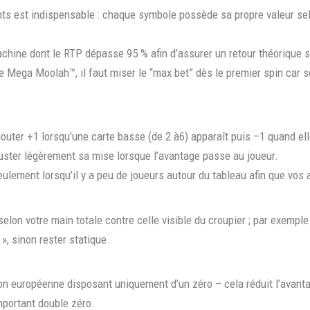
s est indispensable : chaque symbole possède sa propre valeur selo
achine dont le RTP dépasse 95 % afin d’assurer un retour théorique
e Mega Moolah™, il faut miser le “max bet” dès le premier spin car s
outer +1 lorsqu’une carte basse (de 2 à6) apparaît puis –1 quand ell
juster légèrement sa mise lorsque l’avantage passe au joueur.
ulement lorsqu’il y a peu de joueurs autour du tableau afin que vos 
lon votre main totale contre celle visible du croupier ; par exemple «
», sinon rester statique.
on européenne disposant uniquement d’un zéro – cela réduit l’avan
mportant double zéro.