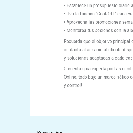
• Establece un presupuesto diario a
• Usa la función “Cool‑Off” cada v
• Aprovecha las promociones seman
• Monitorea tus sesiones con la ale
Recuerda que el objetivo principal e
contacta al servicio al cliente dis
y soluciones adaptadas a cada cas
Con esta guía experta podrás combi
Online, todo bajo un marco sólido 
y control!
←
Previous Post