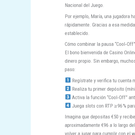
Nacional del Juego.
Por ejemplo, María, una jugadora h
rápidamente. Gracias a esa medida,
establecido.
Cómo combinar la pausa “Cool‑Off”
El bono bienvenida de Casino Onlin
dinero propio. Sin embargo, muchos
paso:
Regístrate y verifica tu cuenta 
Realiza tu primer depósito (mín
Activa la función “Cool‑Off” ant
Juega slots con RTP ≥ 96 % para
Imagina que depositas €50 y recibe
aproximadamente €96 a lo largo del
volver a jugar para cumplir con el 