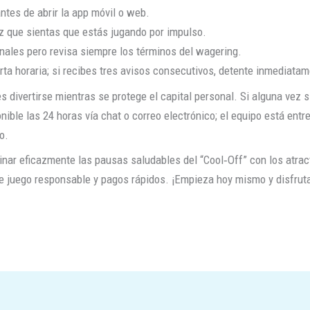
ntes de abrir la app móvil o web.
ez que sientas que estás jugando por impulso.
ales pero revisa siempre los términos del wagering.
rta horaria; si recibes tres avisos consecutivos, detente inmediata
s divertirse mientras se protege el capital personal. Si alguna vez s
ponible las 24 horas vía chat o correo electrónico; el equipo está en
o.
nar eficazmente las pausas saludables del “Cool‑Off” con los atra
de juego responsable y pagos rápidos. ¡Empieza hoy mismo y disfruta