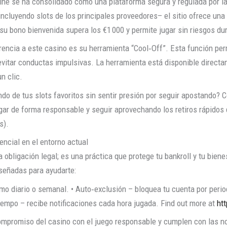
ine se ha consolidado como una plataforma segura y regulada por l
ncluyendo slots de los principales proveedores– el sitio ofrece una
su bono bienvenida supera los €1 000 y permite jugar sin riesgos dur
rencia a este casino es su herramienta “Cool‑Off”. Esta función per
evitar conductas impulsivas. La herramienta está disponible direct
n clic.
ndo de tus slots favoritos sin sentir presión por seguir apostando?
gar de forma responsable y seguir aprovechando los retiros rápidos 
s).
encial en el entorno actual
 obligación legal; es una práctica que protege tu bankroll y tu bien
señadas para ayudarte:
imo diario o semanal. • Auto‑exclusión – bloquea tu cuenta por peri
tiempo – recibe notificaciones cada hora jugada. Find out more at
ht
ompromiso del casino con el juego responsable y cumplen con las n