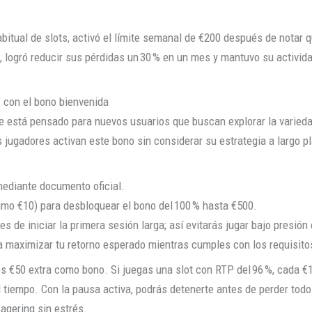
abitual de slots, activó el límite semanal de €200 después de nota
 logró reducir sus pérdidas un 30 % en un mes y mantuvo su activid
 con el bono bienvenida
e está pensado para nuevos usuarios que buscan explorar la varied
 jugadores activan este bono sin considerar su estrategia a largo p
mediante documento oficial.
imo €10) para desbloquear el bono del 100 % hasta €500.
es de iniciar la primera sesión larga; así evitarás jugar bajo presión
 maximizar tu retorno esperado mientras cumples con los requisito
s €50 extra como bono. Si juegas una slot con RTP del 96 %, cada €
 tiempo. Con la pausa activa, podrás detenerte antes de perder todo
wagering sin estrés.