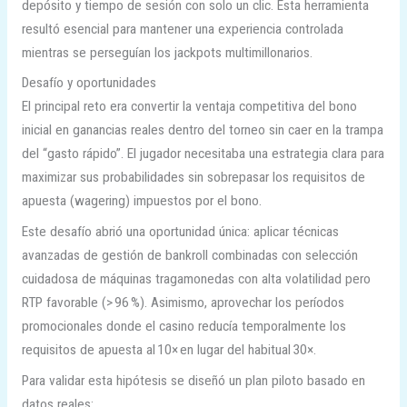
depósito y tiempo de sesión con solo un clic. Esta herramienta
resultó esencial para mantener una experiencia controlada
mientras se perseguían los jackpots multimillonarios.
Desafío y oportunidades
El principal reto era convertir la ventaja competitiva del bono
inicial en ganancias reales dentro del torneo sin caer en la trampa
del “gasto rápido”. El jugador necesitaba una estrategia clara para
maximizar sus probabilidades sin sobrepasar los requisitos de
apuesta (wagering) impuestos por el bono.
Este desafío abrió una oportunidad única: aplicar técnicas
avanzadas de gestión de bankroll combinadas con selección
cuidadosa de máquinas tragamonedas con alta volatilidad pero
RTP favorable (> 96 %). Asimismo, aprovechar los períodos
promocionales donde el casino reducía temporalmente los
requisitos de apuesta al 10× en lugar del habitual 30×​​.
Para validar esta hipótesis se diseñó un plan piloto basado en
datos reales: