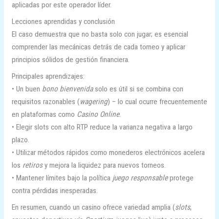
aplicadas por este operador líder.
Lecciones aprendidas y conclusión
El caso demuestra que no basta solo con jugar; es esencial
comprender las mecánicas detrás de cada torneo y aplicar
principios sólidos de gestión financiera.
Principales aprendizajes:
• Un buen
bono bienvenida
solo es útil si se combina con
requisitos razonables (
wagering
) – lo cual ocurre frecuentemente
en plataformas como
Casino Online
.
• Elegir slots con alto RTP reduce la varianza negativa a largo
plazo.
• Utilizar métodos rápidos como monederos electrónicos acelera
los
retiros
y mejora la liquidez para nuevos torneos.
• Mantener límites bajo la política
juego responsable
protege
contra pérdidas inesperadas.
En resumen, cuando un casino ofrece variedad amplia (
slots
,