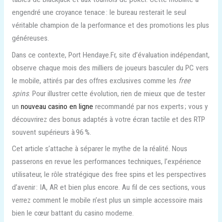
engendré une croyance tenace : le bureau resterait le seul
véritable champion de la performance et des promotions les plus
généreuses.
Dans ce contexte, Port Hendaye.Fr, site d’évaluation indépendant,
observe chaque mois des milliers de joueurs basculer du PC vers
le mobile, attirés par des offres exclusives comme les
free
spins
. Pour illustrer cette évolution, rien de mieux que de tester
un
nouveau casino en ligne
recommandé par nos experts ; vous y
découvrirez des bonus adaptés à votre écran tactile et des RTP
souvent supérieurs à 96 %.
Cet article s’attache à séparer le mythe de la réalité. Nous
passerons en revue les performances techniques, l’expérience
utilisateur, le rôle stratégique des free spins et les perspectives
d’avenir : IA, AR et bien plus encore. Au fil de ces sections, vous
verrez comment le mobile n’est plus un simple accessoire mais
bien le cœur battant du casino moderne.