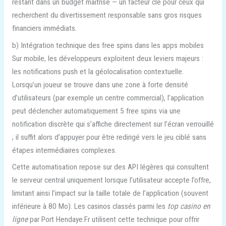
restant dans un budget maîtrisé — un facteur clé pour ceux qui
recherchent du divertissement responsable sans gros risques
financiers immédiats.
b) Intégration technique des free spins dans les apps mobiles
Sur mobile, les développeurs exploitent deux leviers majeurs :
les notifications push et la géolocalisation contextuelle.
Lorsqu’un joueur se trouve dans une zone à forte densité
d’utilisateurs (par exemple un centre commercial), l’application
peut déclencher automatiquement 5 free spins via une
notification discrète qui s’affiche directement sur l’écran verrouillé
; il suffit alors d’appuyer pour être redirigé vers le jeu ciblé sans
étapes intermédiaires complexes.
Cette automatisation repose sur des API légères qui consultent
le serveur central uniquement lorsque l’utilisateur accepte l’offre,
limitant ainsi l’impact sur la taille totale de l’application (souvent
inférieure à 80 Mo). Les casinos classés parmi les
top casino en
ligne
par Port Hendaye.Fr utilisent cette technique pour offrir