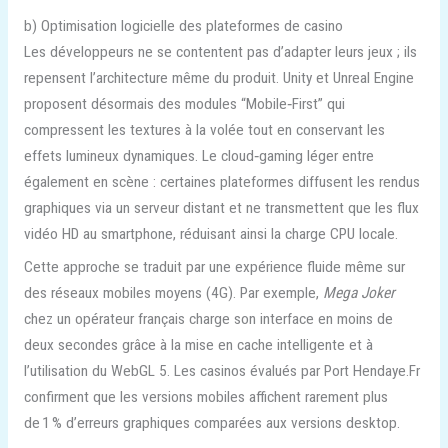
b) Optimisation logicielle des plateformes de casino
Les développeurs ne se contentent pas d’adapter leurs jeux ; ils
repensent l’architecture même du produit. Unity et Unreal Engine
proposent désormais des modules “Mobile‑First” qui
compressent les textures à la volée tout en conservant les
effets lumineux dynamiques. Le cloud‑gaming léger entre
également en scène : certaines plateformes diffusent les rendus
graphiques via un serveur distant et ne transmettent que les flux
vidéo HD au smartphone, réduisant ainsi la charge CPU locale.
Cette approche se traduit par une expérience fluide même sur
des réseaux mobiles moyens (4G). Par exemple,
Mega Joker
chez un opérateur français charge son interface en moins de
deux secondes grâce à la mise en cache intelligente et à
l’utilisation du WebGL 5. Les casinos évalués par Port Hendaye.Fr
confirment que les versions mobiles affichent rarement plus
de 1 % d’erreurs graphiques comparées aux versions desktop.