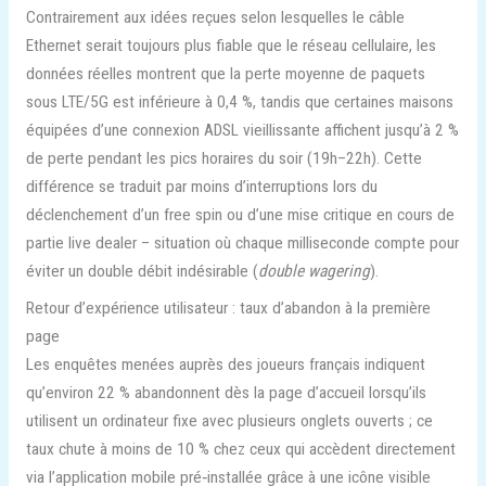
Contrairement aux idées reçues selon lesquelles le câble
Ethernet serait toujours plus fiable que le réseau cellulaire, les
données réelles montrent que la perte moyenne de paquets
sous LTE/5G est inférieure à 0,4 %, tandis que certaines maisons
équipées d’une connexion ADSL vieillissante affichent jusqu’à 2 %
de perte pendant les pics horaires du soir (19h–22h). Cette
différence se traduit par moins d’interruptions lors du
déclenchement d’un free spin ou d’une mise critique en cours de
partie live dealer – situation où chaque milliseconde compte pour
éviter un double débit indésirable (
double wagering
).
Retour d’expérience utilisateur : taux d’abandon à la première
page
Les enquêtes menées auprès des joueurs français indiquent
qu’environ 22 % abandonnent dès la page d’accueil lorsqu’ils
utilisent un ordinateur fixe avec plusieurs onglets ouverts ; ce
taux chute à moins de 10 % chez ceux qui accèdent directement
via l’application mobile pré‑installée grâce à une icône visible