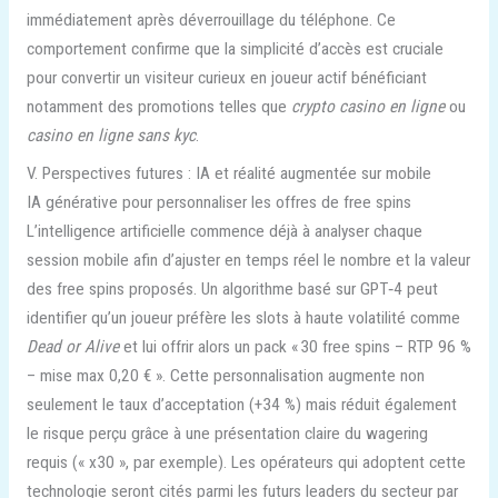
immédiatement après déverrouillage du téléphone. Ce
comportement confirme que la simplicité d’accès est cruciale
pour convertir un visiteur curieux en joueur actif bénéficiant
notamment des promotions telles que
crypto casino en ligne
ou
casino en ligne sans kyc
.
V. Perspectives futures : IA et réalité augmentée sur mobile
IA générative pour personnaliser les offres de free spins
L’intelligence artificielle commence déjà à analyser chaque
session mobile afin d’ajuster en temps réel le nombre et la valeur
des free spins proposés. Un algorithme basé sur GPT‑4 peut
identifier qu’un joueur préfère les slots à haute volatilité comme
Dead or Alive
et lui offrir alors un pack « 30 free spins – RTP 96 %
– mise max 0,20 € ». Cette personnalisation augmente non
seulement le taux d’acceptation (+34 %) mais réduit également
le risque perçu grâce à une présentation claire du wagering
requis (« x30 », par exemple). Les opérateurs qui adoptent cette
technologie seront cités parmi les futurs leaders du secteur par