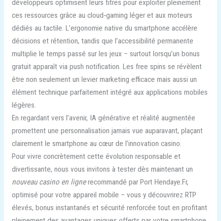
développeurs optimisent leurs titres pour exploiter pleinement
ces ressources grâce au cloud‑gaming léger et aux moteurs
dédiés au tactile. L’ergonomie native du smartphone accélère
décisions et rétention, tandis que l’accessibilité permanente
multiplie le temps passé sur les jeux – surtout lorsqu’un bonus
gratuit apparaît via push notification. Les free spins se révèlent
être non seulement un levier marketing efficace mais aussi un
élément technique parfaitement intégré aux applications mobiles
légères.
En regardant vers l’avenir, IA générative et réalité augmentée
promettent une personnalisation jamais vue auparavant, plaçant
clairement le smartphone au cœur de l’innovation casino.
Pour vivre concrètement cette évolution responsable et
divertissante, nous vous invitons à tester dès maintenant un
nouveau casino en ligne
recommandé par Port Hendaye.Fr,
optimisé pour votre appareil mobile – vous y découvrirez RTP
élevés, bonus instantanés et sécurité renforcée tout en profitant
pleinement des avantages uniques offerts par votre smartphone.