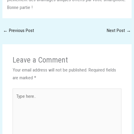
Bonne partie !
←
Previous Post
Next Post
→
Leave a Comment
Your email address will not be published.
Required fields
are marked
*
Type
here..