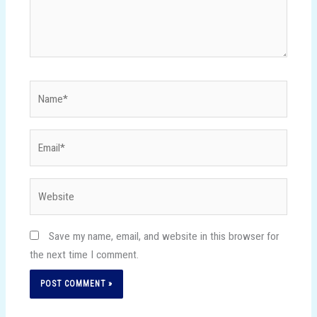
Name*
Email*
Website
Save my name, email, and website in this browser for
the next time I comment.