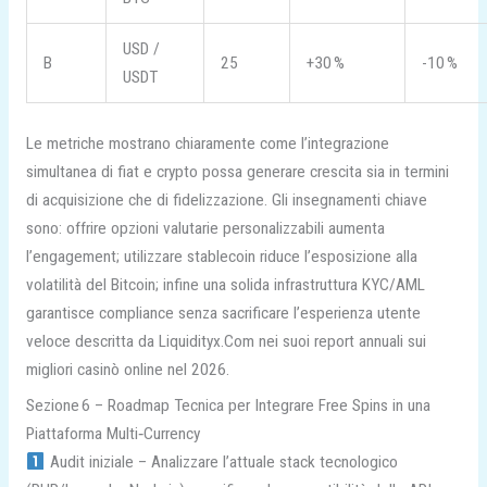
USD /
B
25
+30 %
-10 %
USDT
Le metriche mostrano chiaramente come l’integrazione
simultanea di fiat e crypto possa generare crescita sia in termini
di acquisizione che di fidelizzazione. Gli insegnamenti chiave
sono: offrire opzioni valutarie personalizzabili aumenta
l’engagement; utilizzare stablecoin riduce l’esposizione alla
volatilità del Bitcoin; infine una solida infrastruttura KYC/AML
garantisce compliance senza sacrificare l’esperienza utente
veloce descritta da Liquidityx.Com nei suoi report annuali sui
migliori casinò online nel 2026.
Sezione 6 – Roadmap Tecnica per Integrare Free Spins in una
Piattaforma Multi‑Currency
Audit iniziale – Analizzare l’attuale stack tecnologico