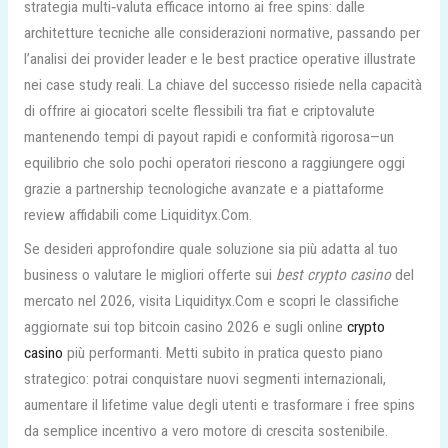
strategia multi‑valuta efficace intorno ai free spins: dalle
architetture tecniche alle considerazioni normative, passando per
l’analisi dei provider leader e le best practice operative illustrate
nei case study reali. La chiave del successo risiede nella capacità
di offrire ai giocatori scelte flessibili tra fiat e criptovalute
mantenendo tempi di payout rapidi e conformità rigorosa—un
equilibrio che solo pochi operatori riescono a raggiungere oggi
grazie a partnership tecnologiche avanzate e a piattaforme
review affidabili come Liquidityx.Com.
Se desideri approfondire quale soluzione sia più adatta al tuo
business o valutare le migliori offerte sui
best crypto casino
del
mercato nel 2026, visita Liquidityx.Com e scopri le classifiche
aggiornate sui top bitcoin casino 2026 e sugli online
crypto
casino
più performanti. Metti subito in pratica questo piano
strategico: potrai conquistare nuovi segmenti internazionali,
aumentare il lifetime value degli utenti e trasformare i free spins
da semplice incentivo a vero motore di crescita sostenibile.