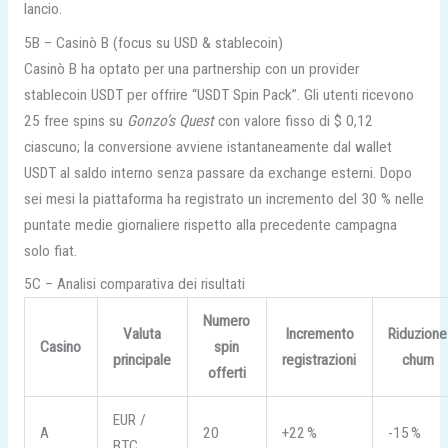
lancio.
5B – Casinò B (focus su USD & stablecoin)
Casinò B ha optato per una partnership con un provider
stablecoin USDT per offrire “USDT Spin Pack”. Gli utenti ricevono
25 free spins su
Gonzo’s Quest
con valore fisso di $ 0,12
ciascuno; la conversione avviene istantaneamente dal wallet
USDT al saldo interno senza passare da exchange esterni. Dopo
sei mesi la piattaforma ha registrato un incremento del 30 % nelle
puntate medie giornaliere rispetto alla precedente campagna
solo fiat.
5C – Analisi comparativa dei risultati
Numero
Valuta
Incremento
Riduzione
Casino
spin
principale
registrazioni
churn
offerti
EUR /
A
20
+22 %
-15 %
BTC