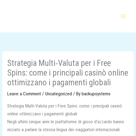
Skip
MAI
to
MEN
content
Strategia Multi‑Valuta per i Free
Spins: come i principali casinò online
ottimizzano i pagamenti globali
Leave a Comment
/
Uncategorized
/ By
backupsystems
Strategia Multi‑Valuta per i Free Spins: come i principali casinò
online ottimizzano i pagamenti globali
Negli ultimi cinque anni le piattaforme di gioco d’azzardo hanno
iniziato a parlare la stessa lingua dei viaggiatori internazionali: