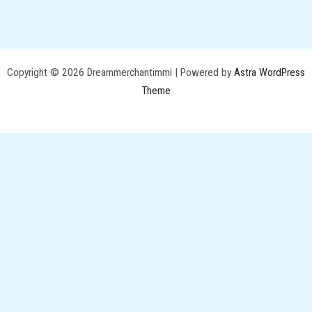
Copyright © 2026 Dreammerchantimmi | Powered by
Astra WordPress
Theme