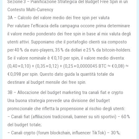
Sezione 3 – Pianificazione Strategica del Budget Free Spin in un
Contesto Multi‑Currency
3A – Calcolo del valore medio dei free spin per valuta
Per valutare l’efficacia della campagna occorre prima determinare
il valore medio ponderato dei free spin in base al mix valuta degli
utenti attivi. Supponiamo che il portafoglio clienti sia composto
per 40 % da euro‑players, 35 % da dollari e 25 % da bitcoin‑holders.
Se il valore nominale è € 0,10 per spin, il valore medio diventa:
(0,40 × 0,10) + (0,35 × 0,12) + (0,25 × 0,0000045 BTC ≈ € 0,08) ≈
€ 0,098 per spin. Questo dato guida la quantità totale da
destinare al budget mensile dei free spin.
3B – Allocazione del budget marketing tra canali fiat e crypto
Una buona strategia prevede una divisione del budget
promozionale che rifletta la propensione al rischio degli utenti:
– Canali fiat (affiliazioni tradizionali, banner su siti sportivi) – 60 %
del budget totale;
– Canali crypto (forum blockchain, influencer TikTok) – 30 %;