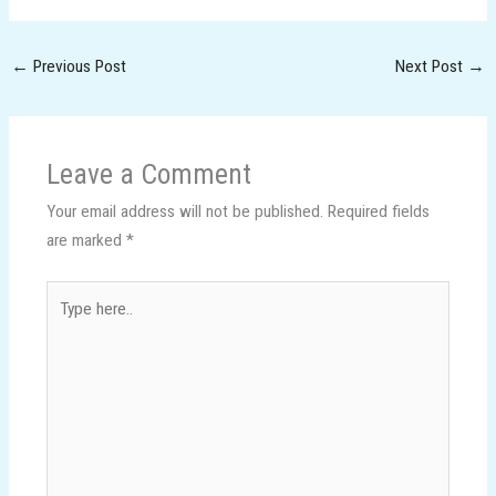
←
Previous Post
Next Post
→
Leave a Comment
Your email address will not be published.
Required fields
are marked
*
Type
here..