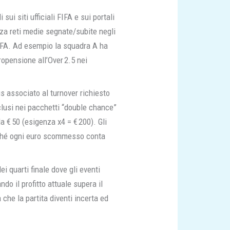
ui siti ufficiali FIFA e sui portali
nza reti medie segnate/subite negli
FIFA. Ad esempio la squadra A ha
opensione all’Over 2.5 nei
s associato al turnover richiesto
lusi nei pacchetti “double chance”
a € 50 (esigenza x4 = € 200). Gli
erché ogni euro scommesso conta
i quarti finale dove gli eventi
o il profitto attuale supera il
che la partita diventi incerta ed