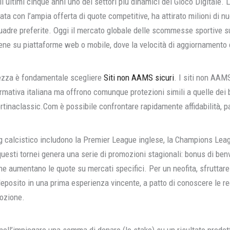
li ultimi cinque anni uno dei settori più dinamici del Gioco Digitale. 
a con l’ampia offerta di quote competitive, ha attirato milioni di n
quadre preferite. Oggi il mercato globale delle scommesse sportive sup
ene su piattaforme web o mobile, dove la velocità di aggiornamento d
urezza è fondamentale scegliere
Siti non AAMS sicuri
. I siti non AAM
rmativa italiana ma offrono comunque protezioni simili a quelle dei 
rtinaclassic.Com è possibile confrontare rapidamente affidabilità, p
ting calcistico includono la Premier League inglese, la Champions Lea
sti tornei genera una serie di promozioni stagionali: bonus di benv
he aumentano le quote su mercati specifici. Per un neofita, sfruttare 
eposito in una prima esperienza vincente, a patto di conoscere le rego
mozione.