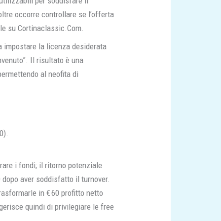
ilizzabili per soddisfare il
tre occorre controllare se l’offerta
bile su Cortinaclassic.Com.
ta impostare la licenza desiderata
venuto”. Il risultato è una
 permettendo al neofita di
0).
re i fondi; il ritorno potenziale
dopo aver soddisfatto il turnover.
asformarle in € 60 profitto netto
erisce quindi di privilegiare le free