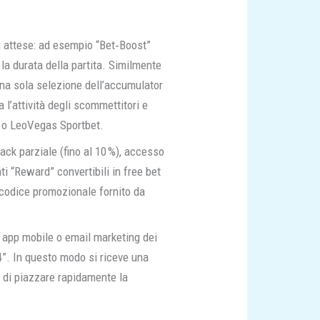
iù attese: ad esempio “Bet‑Boost”
 la durata della partita. Similmente
na sola selezione dell’accumulator
l’attività degli scommettitori e
l o LeoVegas Sportbet.
ck parziale (fino al 10 %), accesso
ti “Reward” convertibili in free bet
 codice promozionale fornito da
 app mobile o email marketing dei
”. In questo modo si riceve una
à di piazzare rapidamente la