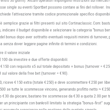
ntro 30 giorni). Alcuni operatori impongono restrizioni sui mercati ut
e single su eventi Sportbet possono contare ai fini del rollover. Inol
 richiede l’attivazione tramite codice promozionale specifico disponi
è semplice grazie ai filtri presenti sul sito Cortinaclassic.Com: bas
 indicare il budget disponibile e selezionare la categoria “bonus ben
 del bonus dopo aver sottratto eventuali requisiti minimi di turnover,
a senza dover leggere pagine infinite di termini e condizioni.
e il valore iniziale
00 da investire e due offerte disponibili:
€ 150 con requisito x5 sul totale depositato + bonus (turnover = € 25
 sul valore della free bet (turnover = € 90).
0, riceve € 150 extra (totale € 250) e deve scommettere € 250 per libera
500 se tutte le scommesse vincono, generando profitto netto ≈ € 250 
to € 30 da giocare; bastano tre scommesse da € 30 a quota 2.00 per tr
 un principiante con bankroll limitato la strategia “bonus‑first” sugg
 si accumula esperienza nella gestione delle puntate singole.