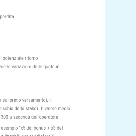
 perdita
 potenziale ritorno
re le variazioni delle quote in
a sul primo versamento), il
ischio dello stake). Il valore medio
€ 300 a seconda dell’operatore.
d esempio “x5 del bonus + x3 del