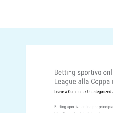
Skip
to
content
Betting sportivo onl
League alla Coppa
Leave a Comment
/
Uncategorized
Betting sportivo online per princip