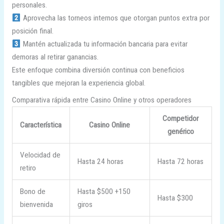
personales.
Aprovecha las torneos internos que otorgan puntos extra por
posición final.
Mantén actualizada tu información bancaria para evitar
demoras al retirar ganancias.
Este enfoque combina diversión continua con beneficios
tangibles que mejoran la experiencia global.
Comparativa rápida entre Casino Online y otros operadores
Competidor
Característica
Casino Online
genérico
Velocidad de
Hasta 24 horas
Hasta 72 horas
retiro
Bono de
Hasta $500 +150
Hasta $300
bienvenida
giros