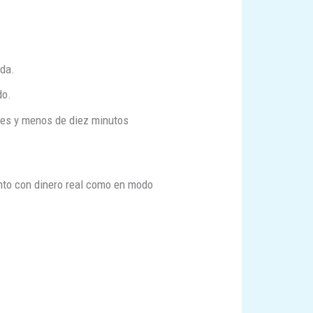
ada.
do.
les y menos de diez minutos
anto con dinero real como en modo