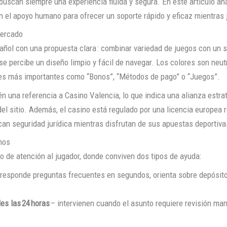
uscan siempre una experiencia fluida y segura. En este artículo a
con el apoyo humano para ofrecer un soporte rápido y eficaz mientras 
mercado
ñol con una propuesta clara : combinar variedad de juegos con un s
se percibe un diseño limpio y fácil de navegar. Los colores son neutr
es más importantes como “Bonos”, “Métodos de pago” o “Juegos”.
 una referencia a Casino Valencia, lo que indica una alianza estrat
 del sitio. Además, el casino está regulado por una licencia europea 
an seguridad jurídica mientras disfrutan de sus apuestas deportiv
nos
tro de atención al jugador, donde conviven dos tipos de ayuda:
responde preguntas frecuentes en segundos, orienta sobre depósitos
es las 24 horas
– intervienen cuando el asunto requiere revisión ma