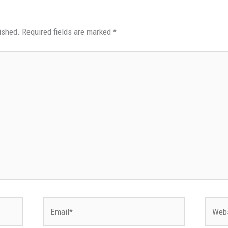
ished.
Required fields are marked
*
Email*
Websi