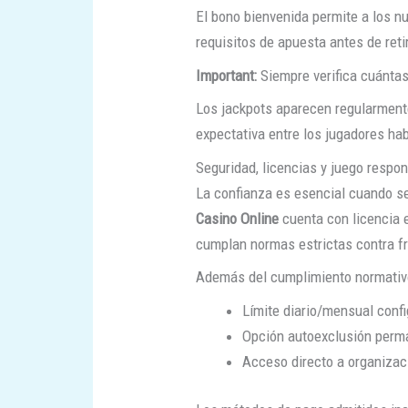
El bono bienvenida permite a los nu
requisitos de apuesta antes de ret
Important:
Siempre verifica cuántas
Los jackpots aparecen regularmente
expectativa entre los jugadores hab
Seguridad, licencias y juego respo
La confianza es esencial cuando se 
Casino Online
cuenta con licencia e
cumplan normas estrictas contra fr
Además del cumplimiento normativo 
Límite diario/mensual confi
Opción autoexclusión perma
Acceso directo a organizac