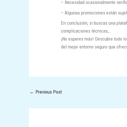
– Necesidad ocasionalmente verifica
– Algunas promociones están sujeta
En conclusión, si buscas una plata
complicaciones técnicas,…
¡No esperes más! Descubre todo l
del mejor entorno seguro que ofrec
←
Previous Post