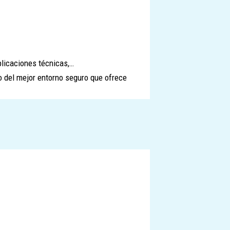
plicaciones técnicas,…
o del mejor entorno seguro que ofrece