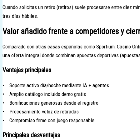
Cuando solicitas un retiro (retiros) suele procesarse entre diez m
tres días hábiles.
Valor añadido frente a competidores y cier
Comparado con otras casas españolas como Sportium, Casino Onlin
una oferta integral donde combinan apuestas deportivas (apuestas depo
Ventajas principales
• Soporte activo día/noche mediante IA + agentes
• Amplio catálogo incluido demo gratis
• Bonificaciones generosas desde el registro
• Procesamiento veloz de retiradas
• Compromiso firme con juego responsable
Principales desventajas