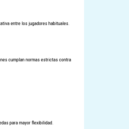
tiva entre los jugadores habituales.
peraciones cumplan normas estrictas contra
das para mayor flexibilidad.