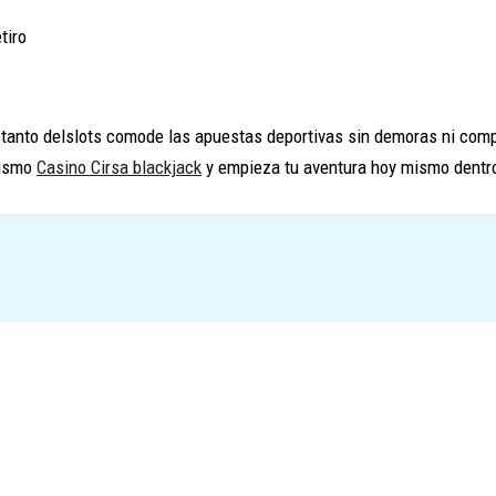
tiro
r tanto delslots comode las apuestas deportivas sin demoras ni com
mismo
Casino Cirsa blackjack
​y empieza tu aventura hoy mismo dentr