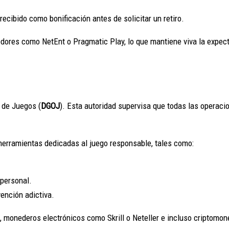
ecibido como bonificación antes de solicitar un retiro.
ores como NetEnt o Pragmatic Play, lo que mantiene viva la expecta
 de Juegos (
DGOJ
)​​​​​​​​​​​. Esta autoridad supervisa que todas las o
 herramientas dedicadas al juego responsable, tales como:
personal.
ención adictiva.
monederos electrónicos como Skrill o Neteller e incluso criptomone