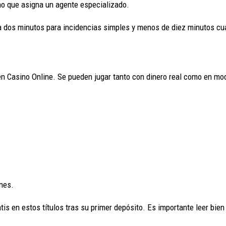
rno que asigna un agente especializado.
a dos minutos para incidencias simples y menos de diez minutos cu
n Casino Online. Se pueden jugar tanto con dinero real como en mod
nes.
is en estos títulos tras su primer depósito. Es importante leer bien 