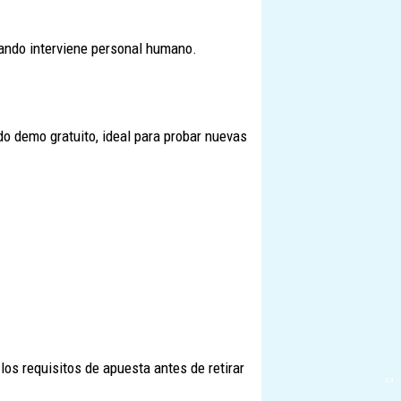
ando interviene personal humano.
o demo gratuito, ideal para probar nuevas
los requisitos de apuesta antes de retirar