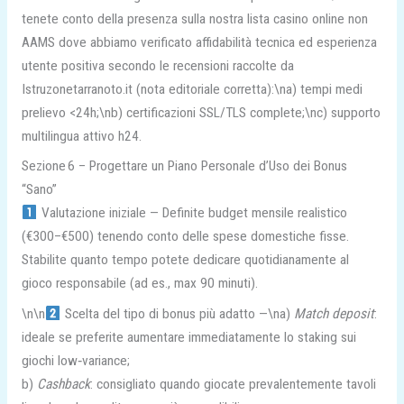
tenete conto della presenza sulla nostra lista casino online non
AAMS dove abbiamo verificato affidabilità tecnica ed esperienza
utente positiva secondo le recensioni raccolte da
Istruzonetarranoto.it (nota editoriale corretta):\na) tempi medi
prelievo <24h;\nb) certificazioni SSL/TLS complete;\nc) supporto
multilingua attivo h24.
Sezione 6 – Progettare un Piano Personale d’Uso dei Bonus
“Sano”
Valutazione iniziale — Definite budget mensile realistico
(€300–€500) tenendo conto delle spese domestiche fisse.
Stabilite quanto tempo potete dedicare quotidianamente al
gioco responsabile (ad es., max 90 minuti).
\n\n
Scelta del tipo di bonus più adatto —\na)
Match deposit
:
ideale se preferite aumentare immediatamente lo staking sui
giochi low‑variance;
b)
Cashback
: consigliato quando giocate prevalentemente tavoli