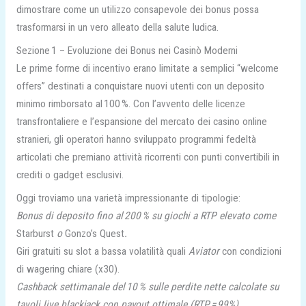
dimostrare come un utilizzo consapevole dei bonus possa
trasformarsi in un vero alleato della salute ludica.
Sezione 1 – Evoluzione dei Bonus nei Casinò Moderni
Le prime forme di incentivo erano limitate a semplici “welcome
offers” destinati a conquistare nuovi utenti con un deposito
minimo rimborsato al 100 %. Con l’avvento delle licenze
transfrontaliere e l’espansione del mercato dei casino online
stranieri, gli operatori hanno sviluppato programmi fedeltà
articolati che premiano attività ricorrenti con punti convertibili in
crediti o gadget esclusivi.
Oggi troviamo una varietà impressionante di tipologie:
Bonus di deposito fino al 200 % su giochi a RTP elevato come
Starburst
o
Gonzo’s Quest
.
Giri gratuiti su slot a bassa volatilità quali
Aviator
con condizioni
di wagering chiare (x30).
Cashback settimanale del 10 % sulle perdite nette calcolate su
tavoli live blackjack con payout ottimale (RTP = 99%).