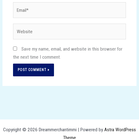
Email*
Website
Save my name, email, and website in this browser for
the next time I comment.
Copyright © 2026 Dreammerchantimmi | Powered by
Astra WordPress
Theme