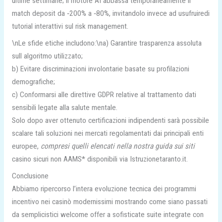
ultime settimane; il motore AI abbassa temporaneamente il
match deposit da ‑200% a ‑80%, invitandolo invece ad usufruiredi
tutorial interattivi sul risk management.
\nLe sfide etiche includono:\na) Garantire trasparenza assoluta
sull algoritmo utilizzato;
b) Evitare discriminazioni involontarie basate su profilazioni
demografiche;
c) Conformarsi alle direttive GDPR relative al trattamento dati
sensibili legate alla salute mentale.
Solo dopo aver ottenuto certificazioni indipendenti sarà possibile
scalare tali soluzioni nei mercati regolamentati dai principali enti
europee,
compresi quelli elencati nella nostra guida sui siti
casino sicuri non AAMS* disponibili via Istruzionetaranto.it.
Conclusione
Abbiamo ripercorso l’intera evoluzione tecnica dei programmi
incentivo nei casinò modernissimi mostrando come siano passati
da semplicistici welcome offer a sofisticate suite integrate con