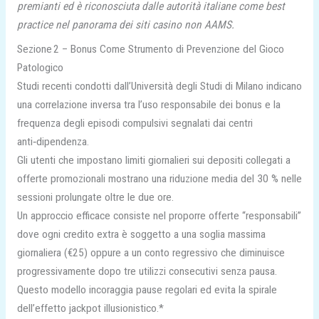
premianti ed è riconosciuta dalle autorità italiane come best
practice nel panorama dei siti casino non AAMS.
Sezione 2 – Bonus Come Strumento di Prevenzione del Gioco
Patologico
Studi recenti condotti dall’Università degli Studi di Milano indicano
una correlazione inversa tra l’uso responsabile dei bonus e la
frequenza degli episodi compulsivi segnalati dai centri
anti‑dipendenza.
Gli utenti che impostano limiti giornalieri sui depositi collegati a
offerte promozionali mostrano una riduzione media del ​30 %​ nelle
sessioni prolungate oltre le due ore.
Un approccio efficace consiste nel proporre offerte “responsabili”
dove ogni credito extra è soggetto a una soglia massima
giornaliera (€25) oppure a un conto regressivo che diminuisce
progressivamente dopo tre utilizzi consecutivi senza pausa.
Questo modello incoraggia pause regolari ed evita la spirale
dell’effetto jackpot illusionistico.*