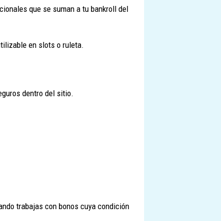
cionales que se suman a tu bankroll del
izable en slots o ruleta.
guros dentro del sitio.
uando trabajas con bonos cuya condición