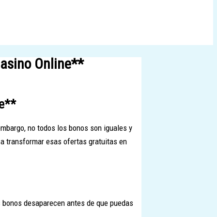
Casino Online**
ne**
embargo, no todos los bonos son iguales y
a transformar esas ofertas gratuitas en
nos bonos desaparecen antes de que puedas