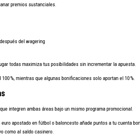
 ganar premios sustanciales.
 después del wagering
jugar todas maximiza tus posibilidades sin incrementar la apuesta.
al 100 %, mientras que algunas bonificaciones solo aportan el 10 %.
as
as que integren ambas áreas bajo un mismo programa promocional.
 euro apostado en fútbol o baloncesto añade puntos a tu cuenta bon
vo como al saldo casinero.