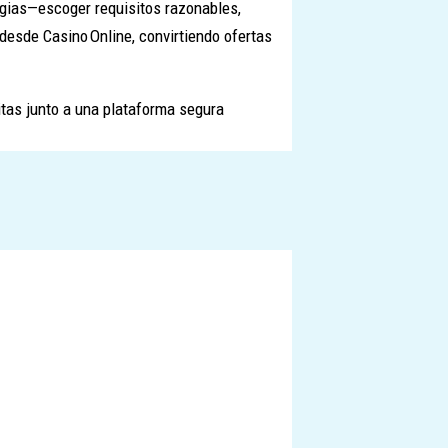
egias—escoger requisitos razonables,
desde Casino Online, convirtiendo ofertas
tas junto a una plataforma segura