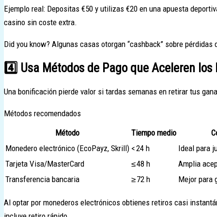
Ejemplo real: Depositas €50 y utilizas €20 en una apuesta deporti
casino sin coste extra.
Did you know? Algunas casas otorgan “cashback” sobre pérdidas de
4️⃣ Usa Métodos de Pago que Aceleren los 
Una bonificación pierde valor si tardas semanas en retirar tus gana
Métodos recomendados
Método
Tiempo medio
C
Monedero electrónico (EcoPayz, Skrill)
< 24 h
Ideal para 
Tarjeta Visa/MasterCard
≤ 48 h
Amplia acep
Transferencia bancaria
≥ 72 h
Mejor para
Al optar por monederos electrónicos obtienes retiros casi insta
incluye retiro rápido.