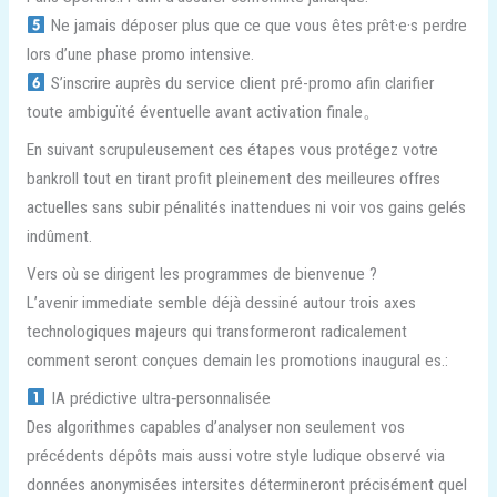
Ne jamais déposer plus que ce que vous êtes prêt·e·s perdre
lors d’une phase promo intensive.
S’inscrire auprès du service client pré-promo afin clarifier
toute ambiguïté éventuelle avant activation finale。
En suivant scrupuleusement ces étapes vous protégez votre
bankroll tout en tirant profit pleinement des meilleures offres
actuelles sans subir pénalités inattendues ni voir vos gains gelés
indûment.​
Vers où se dirigent les programmes de bienvenue ?
L’avenir immediate semble déjà dessiné autour trois axes
technologiques majeurs qui transformeront radicalement
comment seront conçues demain les promotions inaugural es.:
IA prédictive ultra‐personnalisée
Des algorithmes capables d’analyser non seulement vos
précédents dépôts mais aussi votre style ludique observé via
données anonymisées intersites détermineront précisément quel