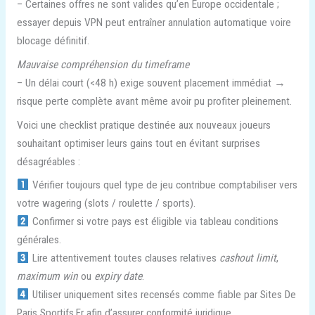
– Certaines offres ne sont valides qu’en Europe occidentale ;
essayer depuis VPN peut entraîner annulation automatique voire
blocage définitif.
Mauvaise compréhension du timeframe
– Un délai court (<48 h) exige souvent placement immédiat →
risque perte complète avant même avoir pu profiter pleinement.
Voici une checklist pratique destinée aux nouveaux joueurs
souhaitant optimiser leurs gains tout en évitant surprises
désagréables :
Vérifier toujours quel type de jeu contribue comptabiliser vers
votre wagering (slots / roulette / sports).
Confirmer si votre pays est éligible via tableau conditions
générales.
Lire attentivement toutes clauses relatives
cashout limit
,
maximum win
ou
expiry date
.
Utiliser uniquement sites recensés comme fiable par Sites De
Paris Sportifs.Fr afin d’assurer conformité juridique.