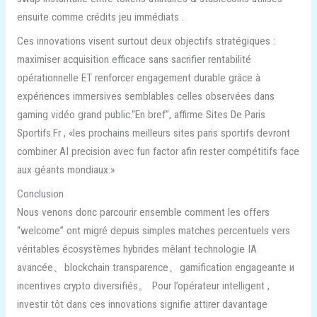
ensuite comme crédits jeu immédiats .
Ces innovations visent surtout deux objectifs stratégiques :
maximiser acquisition efficace sans sacrifier rentabilité
opérationnelle ET renforcer engagement durable grâce à
expériences immersives semblables celles observées dans
gaming vidéo grand public.“En bref”, affirme Sites De Paris
Sportifs.Fr , «les prochains meilleurs sites paris sportifs devront
combiner AI precision avec fun factor afin rester compétitifs face
aux géants mondiaux.»
Conclusion
Nous venons donc parcourir ensemble comment les offers
“welcome” ont migré depuis simples matches percentuels vers
véritables écosystèmes hybrides mêlant technologie IA
avancée、blockchain transparence、gamification engageante и
incentives crypto diversifiés。 Pour l’opérateur intelligent ,
investir tôt dans ces innovations signifie attirer davantage