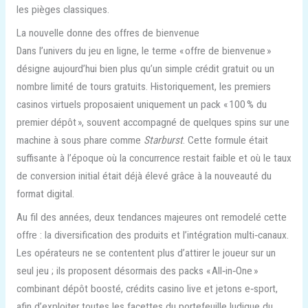
les pièges classiques.
La nouvelle donne des offres de bienvenue
Dans l’univers du jeu en ligne, le terme « offre de bienvenue »
désigne aujourd’hui bien plus qu’un simple crédit gratuit ou un
nombre limité de tours gratuits. Historiquement, les premiers
casinos virtuels proposaient uniquement un pack « 100 % du
premier dépôt », souvent accompagné de quelques spins sur une
machine à sous phare comme
Starburst
. Cette formule était
suffisante à l’époque où la concurrence restait faible et où le taux
de conversion initial était déjà élevé grâce à la nouveauté du
format digital.
Au fil des années, deux tendances majeures ont remodelé cette
offre : la diversification des produits et l’intégration multi‑canaux.
Les opérateurs ne se contentent plus d’attirer le joueur sur un
seul jeu ; ils proposent désormais des packs « All‑in‑One »
combinant dépôt boosté, crédits casino live et jetons e‑sport,
afin d’exploiter toutes les facettes du portefeuille ludique du