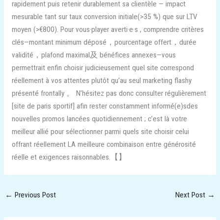
rapidement puis retenir durablement sa clientèle — impact
mesurable tant sur taux conversion initiale(>35 %) que sur LTV
moyen (>€800). Pour vous·player averti·e·s , comprendre critères
clés—montant minimum déposé，pourcentage offert，durée
validité，plafond maximal及 bénéfices annexes—vous
permettrait enfin choisir judicieusement quel site correspond
réellement à vos attentes plutôt qu’au seul marketing flashy
présenté frontally 。 N’hésitez pas donc consulter régulièrement
[site de paris sportif] afin rester constamment informé(e)sdes
nouvelles promos lancées quotidiennement ; c’est là votre
meilleur allié pour sélectionner parmi quels site choisir celui
offrant réellement LA meilleure combinaison entre générosité
réelle et exigences raisonnables.【】
←
Previous Post
Next Post
→