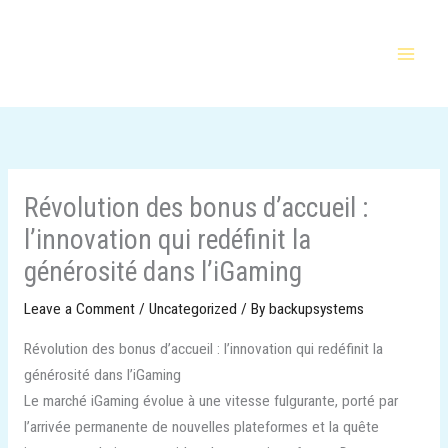
Skip
MAI
to
MEN
content
Révolution des bonus d’accueil :
l’innovation qui redéfinit la
générosité dans l’iGaming
Leave a Comment
/
Uncategorized
/ By
backupsystems
Révolution des bonus d’accueil : l’innovation qui redéfinit la
générosité dans l’iGaming
Le marché iGaming évolue à une vitesse fulgurante, porté par
l’arrivée permanente de nouvelles plateformes et la quête