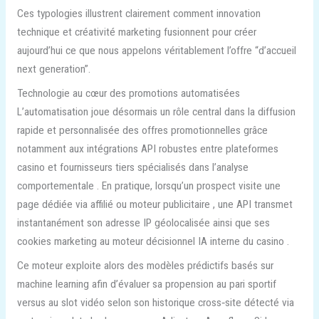
Ces typologies illustrent clairement comment innovation
technique et créativité marketing fusionnent pour créer
aujourd’hui ce que nous appelons véritablement l’offre “d’accueil
next generation”.
Technologie au cœur des promotions automatisées
L’automatisation joue désormais un rôle central dans la diffusion
rapide et personnalisée des offres promotionnelles grâce
notamment aux intégrations API robustes entre plateformes
casino et fournisseurs tiers spécialisés dans l’analyse
comportementale . En pratique, lorsqu’un prospect visite une
page dédiée via affilié ou moteur publicitaire , une API transmet
instantanément son adresse IP géolocalisée ainsi que ses
cookies marketing au moteur décisionnel IA interne du casino .
Ce moteur exploite alors des modèles prédictifs basés sur
machine learning afin d’évaluer sa propension au pari sportif
versus au slot vidéo selon son historique cross‑site détecté via