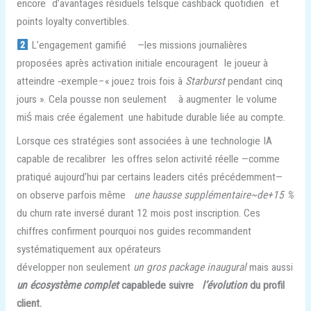
encore d’avantages résiduels tels​que cashback quotidien et
points loyalty convertibles.
L’engagement gamifié —​les missions journalières
proposées après activation initiale encouragent le joueur à
atteindre ‑exemple­ – « jouez trois fois à
Starburst
pendant cinq
jours ». Cela pousse non seulement à augmenter le volume
miś mais crée également une habitude durable liée au compte.​
Lorsque ces stratégies sont associées à ​une technologie IA
capable ​de recalibrer les offres selon activité réelle —comme
pratiqué aujourd’hui par certains leaders cités précédemment—
on observe parfois même
une hausse supplémentaire~de+15 %
du churn rate inversé durant ­12 mois post inscription​. Ces
chiffres confirment pourquoi nos guides recommandent
systématiquement ​aux opérateurs​
développer non seulement
un gros package inaugural
mais aussi
un écosystème complet
​ capable‌​de suivre
l’évolution
du profil
client​.