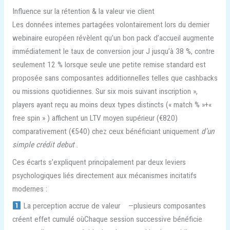
Influence sur la rétention & la valeur vie client
Les données internes partagées volontairement lors du dernier
webinaire européen révèlent qu’un bon pack d’accueil augmente
immédiatement le taux de conversion jour J jusqu’à 38 %, contre
seulement 12 % lorsque seule une petite remise standard est
proposée sans composantes additionnelles telles que cashbacks
ou missions quotidiennes​. Sur six mois suivant inscription »,
players ayant reçu au moins deux types distincts (« match % »+«
free spin » ) affichent un LTV moyen supérieur (€820)
comparativement (€540) chez ceux bénéficiant uniquement
d’un
simple crédit debut
.
Ces écarts s’expliquent principalement par deux leviers
psychologiques liés directement aux mécanismes incitatifs
modernes :
La perception accrue ​de valeur —​plusieurs composantes
créent effet cumulé oùChaque session successive bénéficie