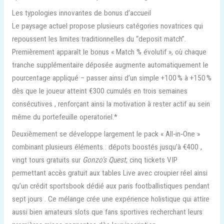
Les typologies innovantes de bonus d’accueil
Le paysage actuel propose plusieurs catégories novatrices qui
repoussent les limites traditionnelles du “deposit match”.
Premièrement apparaît le bonus « Match % évolutif », où chaque
tranche supplémentaire déposée augmente automatiquement le
pourcentage appliqué – passer ainsi d’un simple +100 % à +150 %
dès que le joueur atteint €300 cumulés en trois semaines
consécutives , renforçant ainsi la motivation à rester actif au sein
même du portefeuille operatoriel.*
Deuxièmement se développe largement le pack « All‑in‑One »
combinant plusieurs éléments : dépots boostés jusqu’à €400 ,
vingt tours gratuits sur
Gonzo’s Quest
, cinq tickets VIP
permettant accès gratuit aux tables Live avec croupier réel ainsi
qu’un crédit sportsbook dédié aux paris footballistiques pendant
sept jours . Ce mélange crée une expérience holistique qui attire
aussi bien amateurs slots que fans sportives recherchant leurs