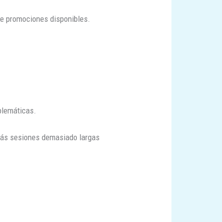
 de promociones disponibles.
blemáticas.
arás sesiones demasiado largas