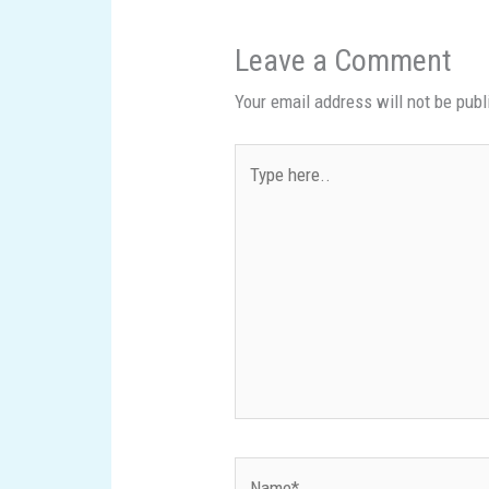
Leave a Comment
Your email address will not be publ
Type
here..
Name*