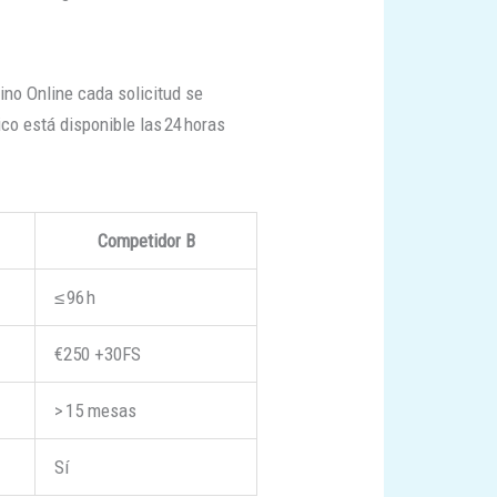
ino Online cada solicitud se
co está disponible las 24 horas
Competidor B
≤ 96 h
€250 +30FS
> 15 mesas
Sí