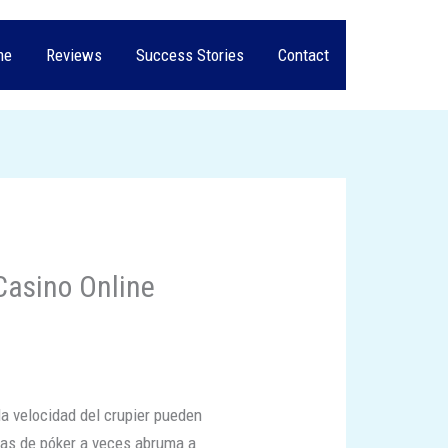
me
Reviews
Success Stories
Contact
Casino Online
la velocidad del crupier pueden
esas de póker a veces abruma a