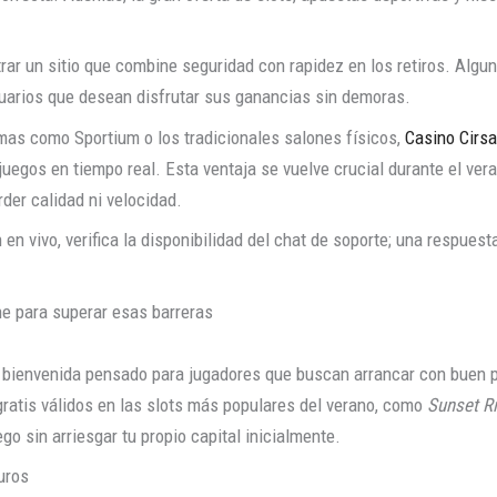
rar un sitio que combine seguridad con rapidez en los retiros. Algu
uarios que desean disfrutar sus ganancias sin demoras.
mas como Sportium o los tradicionales salones físicos,
Casino Cirsa
 juegos en tiempo real. Esta ventaja se vuelve crucial durante el ve
rder calidad ni velocidad.
 en vivo, verifica la disponibilidad del chat de soporte; una respues
ne para superar esas barreras
bienvenida pensado para jugadores que buscan arrancar con buen pi
ratis válidos en las slots más populares del verano, como
Sunset R
go sin arriesgar tu propio capital inicialmente.
uros