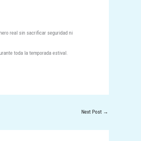
ero real sin sacrificar seguridad ni
urante toda la temporada estival.
Next Post
→