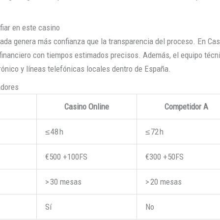
fiar en este casino
 nada genera más confianza que la transparencia del proceso. En Cas
 financiero con tiempos estimados precisos. Además, el equipo técni
rónico y líneas telefónicas locales dentro de España.
adores
Casino Online
Competidor A
≤ 48 h
≤ 72 h
€500 +100FS
€300 +50FS
> 30 mesas
> 20 mesas
Sí
No