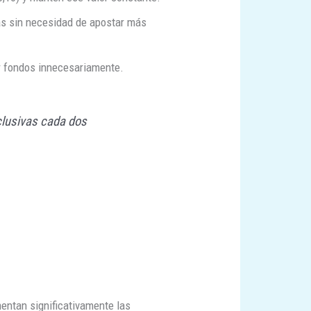
as sin necesidad de apostar más
ar fondos innecesariamente.
clusivas cada dos
entan significativamente las