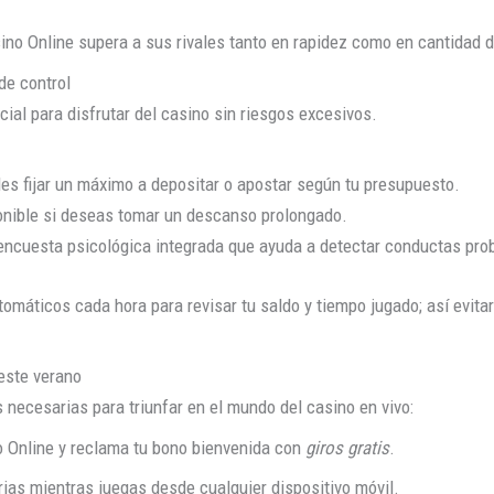
sino Online supera a sus rivales tanto en rapidez como en cantidad
de control
ial para disfrutar del casino sin riesgos excesivos.
des fijar un máximo a depositar o apostar según tu presupuesto.
onible si deseas tomar un descanso prolongado.
 encuesta psicológica integrada que ayuda a detectar conductas pro
tomáticos cada hora para revisar tu saldo y tiempo jugado; así evit
 este verano
 necesarias para triunfar en el mundo del casino en vivo:
 Online y reclama tu bono bienvenida con
giros gratis
.
as mientras juegas desde cualquier dispositivo móvil.