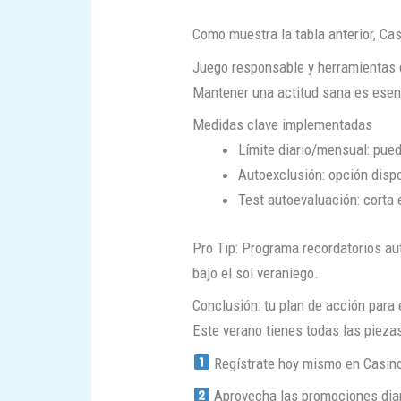
Como muestra la tabla anterior, Ca
Juego responsable y herramientas 
Mantener una actitud sana es esenc
Medidas clave implementadas
Límite diario/mensual: pue
Autoexclusión: opción disp
Test autoevaluación: corta
Pro Tip: Programa recordatorios au
bajo el sol veraniego.
Conclusión: tu plan de acción para
Este verano tienes todas las piezas
Regístrate hoy mismo en Casino
Aprovecha las promociones diari