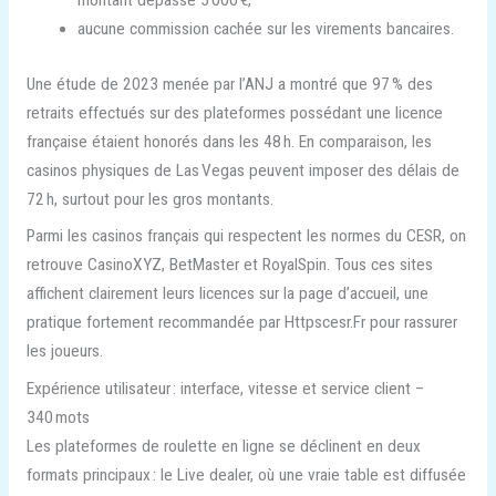
montant dépasse 5 000 €,
aucune commission cachée sur les virements bancaires.
Une étude de 2023 menée par l’ANJ a montré que 97 % des
retraits effectués sur des plateformes possédant une licence
française étaient honorés dans les 48 h. En comparaison, les
casinos physiques de Las Vegas peuvent imposer des délais de
72 h, surtout pour les gros montants.
Parmi les casinos français qui respectent les normes du CESR, on
retrouve CasinoXYZ, BetMaster et RoyalSpin. Tous ces sites
affichent clairement leurs licences sur la page d’accueil, une
pratique fortement recommandée par Httpscesr.Fr pour rassurer
les joueurs.
Expérience utilisateur : interface, vitesse et service client –
340 mots
Les plateformes de roulette en ligne se déclinent en deux
formats principaux : le Live dealer, où une vraie table est diffusée