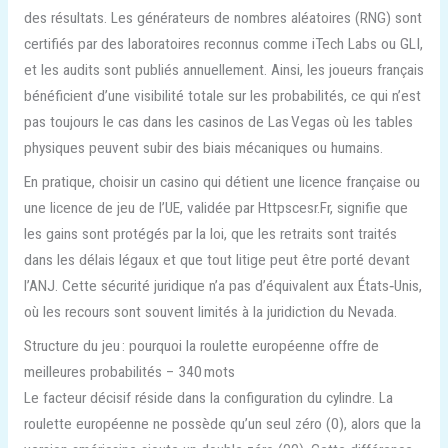
des résultats. Les générateurs de nombres aléatoires (RNG) sont
certifiés par des laboratoires reconnus comme iTech Labs ou GLI,
et les audits sont publiés annuellement. Ainsi, les joueurs français
bénéficient d’une visibilité totale sur les probabilités, ce qui n’est
pas toujours le cas dans les casinos de Las Vegas où les tables
physiques peuvent subir des biais mécaniques ou humains.
En pratique, choisir un casino qui détient une licence française ou
une licence de jeu de l’UE, validée par Httpscesr.Fr, signifie que
les gains sont protégés par la loi, que les retraits sont traités
dans les délais légaux et que tout litige peut être porté devant
l’ANJ. Cette sécurité juridique n’a pas d’équivalent aux États‑Unis,
où les recours sont souvent limités à la juridiction du Nevada.
Structure du jeu : pourquoi la roulette européenne offre de
meilleures probabilités – 340 mots
Le facteur décisif réside dans la configuration du cylindre. La
roulette européenne ne possède qu’un seul zéro (0), alors que la