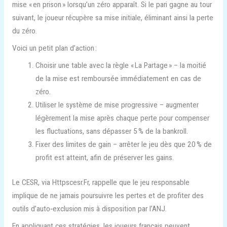
mise « en prison » lorsqu’un zéro apparaît. Si le pari gagne au tour
suivant, le joueur récupère sa mise initiale, éliminant ainsi la perte
du zéro.
Voici un petit plan d’action :
Choisir une table avec la règle « La Partage » – la moitié
de la mise est remboursée immédiatement en cas de
zéro.
Utiliser le système de mise progressive – augmenter
légèrement la mise après chaque perte pour compenser
les fluctuations, sans dépasser 5 % de la bankroll.
Fixer des limites de gain – arrêter le jeu dès que 20 % de
profit est atteint, afin de préserver les gains.
Le CESR, via Httpscesr.Fr, rappelle que le jeu responsable
implique de ne jamais poursuivre les pertes et de profiter des
outils d’auto‑exclusion mis à disposition par l’ANJ.
En appliquant ces stratégies, les joueurs français peuvent