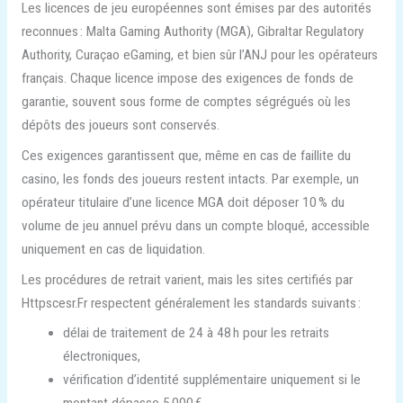
Les licences de jeu européennes sont émises par des autorités
reconnues : Malta Gaming Authority (MGA), Gibraltar Regulatory
Authority, Curaçao eGaming, et bien sûr l’ANJ pour les opérateurs
français. Chaque licence impose des exigences de fonds de
garantie, souvent sous forme de comptes ségrégués où les
dépôts des joueurs sont conservés.
Ces exigences garantissent que, même en cas de faillite du
casino, les fonds des joueurs restent intacts. Par exemple, un
opérateur titulaire d’une licence MGA doit déposer 10 % du
volume de jeu annuel prévu dans un compte bloqué, accessible
uniquement en cas de liquidation.
Les procédures de retrait varient, mais les sites certifiés par
Httpscesr.Fr respectent généralement les standards suivants :
délai de traitement de 24 à 48 h pour les retraits
électroniques,
vérification d’identité supplémentaire uniquement si le