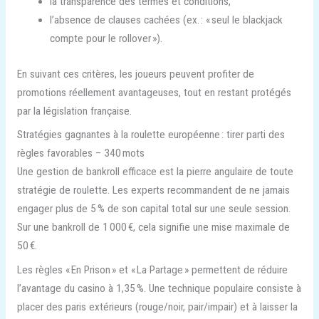
la transparence des termes et conditions,
l’absence de clauses cachées (ex. : « seul le blackjack
compte pour le rollover »).
En suivant ces critères, les joueurs peuvent profiter de
promotions réellement avantageuses, tout en restant protégés
par la législation française.
Stratégies gagnantes à la roulette européenne : tirer parti des
règles favorables – 340 mots
Une gestion de bankroll efficace est la pierre angulaire de toute
stratégie de roulette. Les experts recommandent de ne jamais
engager plus de 5 % de son capital total sur une seule session.
Sur une bankroll de 1 000 €, cela signifie une mise maximale de
50 €.
Les règles « En Prison » et « La Partage » permettent de réduire
l’avantage du casino à 1,35 %. Une technique populaire consiste à
placer des paris extérieurs (rouge/noir, pair/impair) et à laisser la