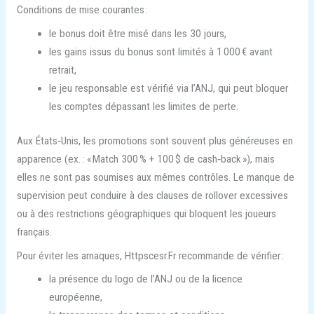
Conditions de mise courantes :
le bonus doit être misé dans les 30 jours,
les gains issus du bonus sont limités à 1 000 € avant
retrait,
le jeu responsable est vérifié via l’ANJ, qui peut bloquer
les comptes dépassant les limites de perte.
Aux États‑Unis, les promotions sont souvent plus généreuses en
apparence (ex. : « Match 300 % + 100 $ de cash‑back »), mais
elles ne sont pas soumises aux mêmes contrôles. Le manque de
supervision peut conduire à des clauses de rollover excessives
ou à des restrictions géographiques qui bloquent les joueurs
français.
Pour éviter les arnaques, Httpscesr.Fr recommande de vérifier :
la présence du logo de l’ANJ ou de la licence
européenne,