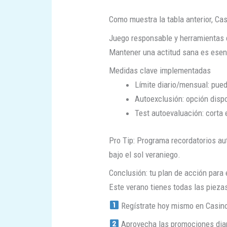
Como muestra la tabla anterior, Ca
Juego responsable y herramientas 
Mantener una actitud sana es esenc
Medidas clave implementadas
Límite diario/mensual: pue
Autoexclusión: opción disp
Test autoevaluación: corta
Pro Tip: Programa recordatorios au
bajo el sol veraniego.
Conclusión: tu plan de acción para
Este verano tienes todas las piezas
Regístrate hoy mismo en Casino
Aprovecha las promociones diari