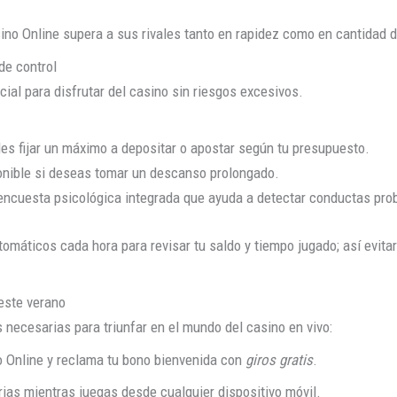
sino Online supera a sus rivales tanto en rapidez como en cantidad
de control
ial para disfrutar del casino sin riesgos excesivos.
des fijar un máximo a depositar o apostar según tu presupuesto.
onible si deseas tomar un descanso prolongado.
 encuesta psicológica integrada que ayuda a detectar conductas pro
tomáticos cada hora para revisar tu saldo y tiempo jugado; así evit
 este verano
 necesarias para triunfar en el mundo del casino en vivo:
 Online y reclama tu bono bienvenida con
giros gratis
.
as mientras juegas desde cualquier dispositivo móvil.