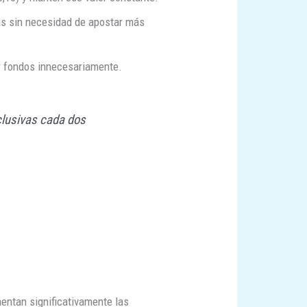
as sin necesidad de apostar más
ar fondos innecesariamente.
clusivas cada dos
entan significativamente las