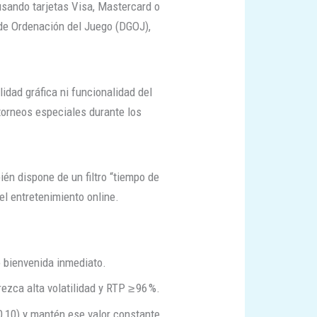
 usando tarjetas Visa, Mastercard o
 de Ordenación del Juego (DGOJ),
idad gráfica ni funcionalidad del
torneos especiales durante los
én dispone de un filtro “tiempo de
l entretenimiento online.
o bienvenida inmediato.
ezca alta volatilidad y RTP ≥ 96 %.
0,10) y mantén ese valor constante.