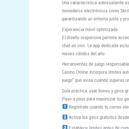
Una característica sobresaliente es
monederos electrónicos como Skrill
garantizando un entorno justo y pr
Experiencia móvil optimizada
El diseño responsive permite accede
chat en vivo. La app dedicada incl
meses cálidos del año.
Herramientas de juego responsabl
Casino Online incorpora límites au
juego” que avisa cuando superas un
Guía práctica: usar bonos y giros g
Paso a paso para maximizar tus g
Regístrate usando tu correo ele
Activa los giros gratuitos desde
Establece límites antes de come