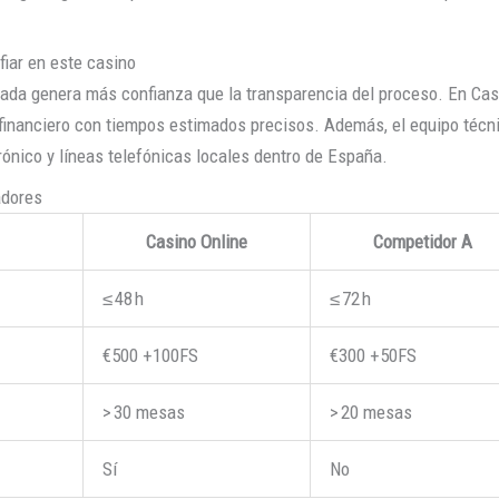
fiar en este casino
 nada genera más confianza que la transparencia del proceso. En Cas
 financiero con tiempos estimados precisos. Además, el equipo técni
rónico y líneas telefónicas locales dentro de España.
adores
Casino Online
Competidor A
≤ 48 h
≤ 72 h
€500 +100FS
€300 +50FS
> 30 mesas
> 20 mesas
Sí
No