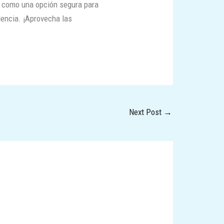
na como una opción segura para
encia. ¡Aprovecha las
Next Post
→