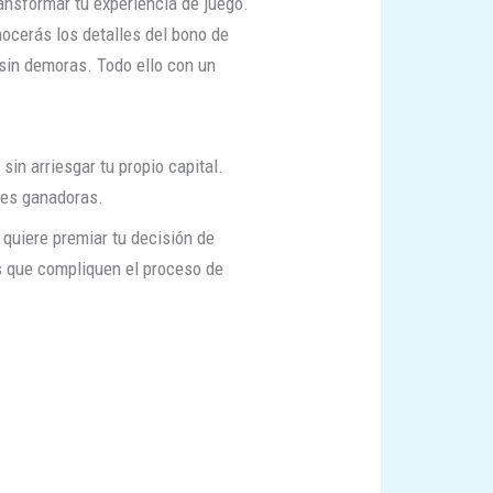
ansformar tu experiencia de juego.
ocerás los detalles del bono de
 sin demoras. Todo ello con un
n arriesgar tu propio capital.
nes ganadoras.
 quiere premiar tu decisión de
as que compliquen el proceso de