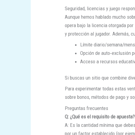
Seguridad, licencias y juego respo
Aunque hemos hablado mucho sobre 
opera bajo la licencia otorgada po
y protección al jugador. Además, 
Límite diario/semana/mensu
Opción de auto‑exclusión p
Acceso a recursos educativ
Si buscas un sitio que combine div
Para experimentar todas estas vent
sobre bonos, métodos de pago y sop
Preguntas frecuentes
Q: ¿Qué es el requisito de apuesta?
A: Es la cantidad mínima que debes 
por un factor establecido (por ejem