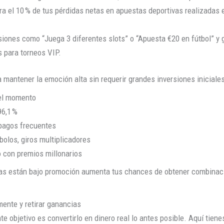
era el 10 % de tus pérdidas netas en apuestas deportivas realizadas 
siones como “Juega 3 diferentes slots” o “Apuesta €20 en fútbol” 
s para torneos VIP.
 mantener la emoción alta sin requerir grandes inversiones iniciale
del momento
96,1 %
 pagos frecuentes
bolos, giros multiplicadores
o con premios millonarios
as están bajo promoción aumenta tus chances de obtener combinac
ente y retirar ganancias
nte objetivo es convertirlo en dinero real lo antes posible. Aquí tien