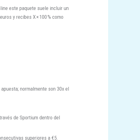
line este paquete suele incluir un
X euros y recibes X × 100 % como
de apuesta; normalmente son 30x el
 través de Sportium dentro del
consecutivas superiores a €5.