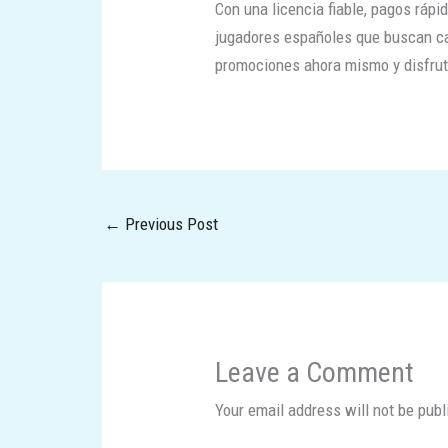
Con una licencia fiable, pagos rápi
jugadores españoles que buscan ca
promociones ahora mismo y disfrut
←
Previous Post
Leave a Comment
Your email address will not be publ