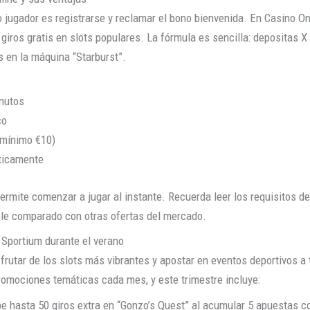
 jugador es registrarse y reclamar el bono bienvenida. En Casino On
 giros gratis en slots populares. La fórmula es sencilla: depositas 
os en la máquina “Starburst”.
inutos
co
(mínimo €10)
áticamente
permite comenzar a jugar al instante. Recuerda leer los requisitos 
le comparado con otras ofertas del mercado.
 Sportium durante el verano
sfrutar de los slots más vibrantes y apostar en eventos deportivos a
romociones temáticas cada mes, y este trimestre incluye:
ibe hasta 50 giros extra en “Gonzo’s Quest” al acumular 5 apuestas 