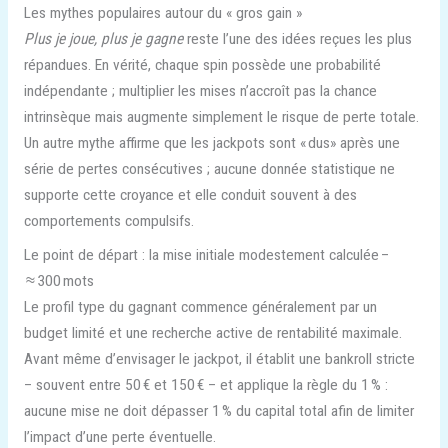
Les mythes populaires autour du « gros gain »
Plus je joue, plus je gagne
reste l’une des idées reçues les plus
répandues. En vérité, chaque spin possède une probabilité
indépendante ; multiplier les mises n’accroît pas la chance
intrinsèque mais augmente simplement le risque de perte totale.
Un autre mythe affirme que les jackpots sont « dus» après une
série de pertes consécutives ; aucune donnée statistique ne
supporte cette croyance et elle conduit souvent à des
comportements compulsifs.
Le point de départ : la mise initiale modestement calculée –
≈ 300 mots
Le profil type du gagnant commence généralement par un
budget limité et une recherche active de rentabilité maximale.
Avant même d’envisager le jackpot, il établit une bankroll stricte
– souvent entre 50 € et 150 € – et applique la règle du 1 % :
aucune mise ne doit dépasser 1 % du capital total afin de limiter
l’impact d’une perte éventuelle.