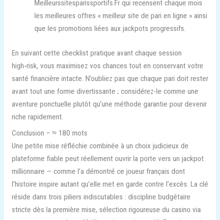
Meilleurssitesparissportifs.Fr qui recensent chaque mois
les meilleures offres « meilleur site de pari en ligne » ainsi
que les promotions liées aux jackpots progressifs.
En suivant cette checklist pratique avant chaque session
high‑risk, vous maximisez vos chances tout en conservant votre
santé financière intacte. N’oubliez pas que chaque pari doit rester
avant tout une forme divertissante ; considérez-le comme une
aventure ponctuelle plutôt qu’une méthode garantie pour devenir
riche rapidement.
Conclusion – ≈ 180 mots
Une petite mise réfléchie combinée à un choix judicieux de
plateforme fiable peut réellement ouvrir la porte vers un jackpot
millionnaire — comme l’a démontré ce joueur français dont
l’histoire inspire autant qu’elle met en garde contre l’excès. La clé
réside dans trois piliers indiscutables : discipline budgétaire
stricte dès la première mise, sélection rigoureuse du casino via