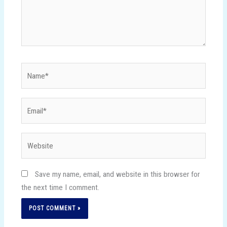
Name*
Email*
Website
Save my name, email, and website in this browser for
the next time I comment.