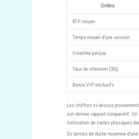
Critère
RTP moyen
Temps moyen d’une session
Volatilité perçue
Taux de rétention (30j)
Bonus VIP exclusifs
Les chiffres ci‑dessus proviennent
son dernier rapport comparatif. On
l’utilisation de cartes physiques do
En termes de durée moyenne d’une s