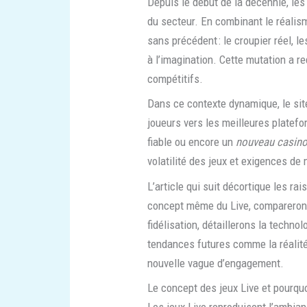
Depuis le début de la décennie, le
du secteur. En combinant le réalis
sans précédent : le croupier réel, l
à l’imagination. Cette mutation a re
compétitifs.
Dans ce contexte dynamique, le si
joueurs vers les meilleures platef
fiable ou encore un
nouveau casino
volatilité des jeux et exigences de 
L’article qui suit décortique les r
concept même du Live, comparerons 
fidélisation, détaillerons la techn
tendances futures comme la réalité
nouvelle vague d’engagement.
Le concept des jeux Live et pourquo