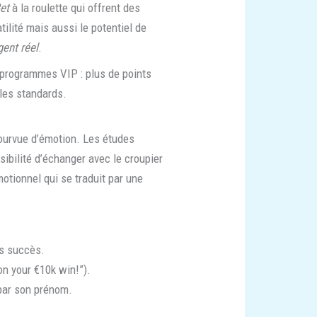
et
à la roulette qui offrent des
ilité mais aussi le potentiel de
gent réel
.
 programmes VIP : plus de points
bles standards.
pourvue d’émotion. Les études
ibilité d’échanger avec le croupier
otionnel qui se traduit par une
rs succès.
on your €10k win!”).
par son prénom.