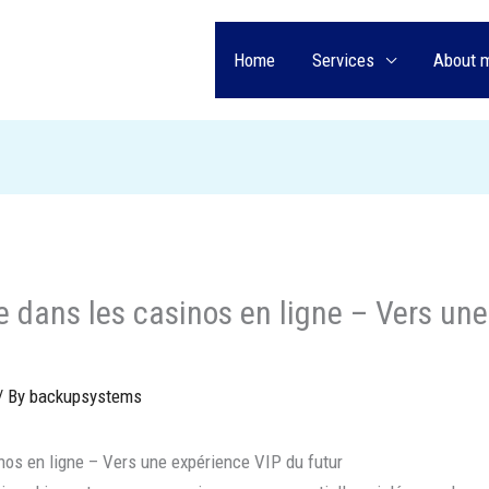
Home
Services
About 
ve dans les casinos en ligne – Vers un
/ By
backupsystems
inos en ligne – Vers une expérience VIP du futur