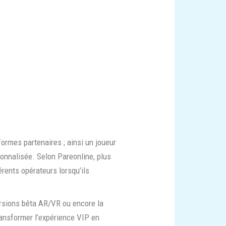
ormes partenaires ; ainsi un joueur
onnalisée. Selon Pareonline, plus
rents opérateurs lorsqu’ils
ersions bêta AR/VR ou encore la
ansformer l’expérience VIP en