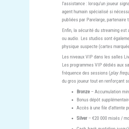
l’assistance : lorsqu’un joueur sign
agent humain spécialisé si nécessa
publiées par Parelarge, partenaire
Enfin, la sécurité du streaming es
ou audio. Les studios sont égalem
physique suspecte (cartes marquées
Les niveaux VIP dans les salles Li
Les programmes VIP dédiés aux sall
fréquence des sessions (
play freq
du gros joueur tout en renforçant so
Bronze
– Accumulation mini
Bonus dépôt supplémentair
Accès à une file d’attente pr
Silver
– €20 000 misés / mo
Cash‑back quotidien jusqu’