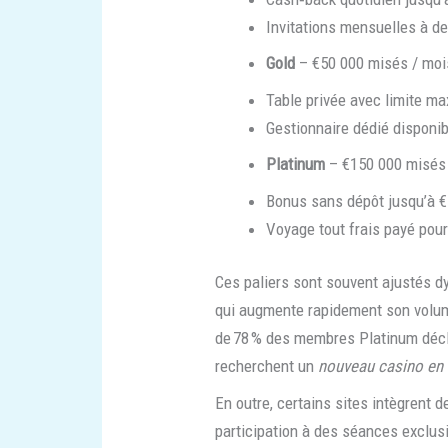
Invitations mensuelles à de
Gold
– €50 000 misés / moi
Table privée avec limite m
Gestionnaire dédié disponi
Platinum
– €150 000 misés
Bonus sans dépôt jusqu’à 
Voyage tout frais payé pour
Ces paliers sont souvent ajustés d
qui augmente rapidement son volume
de 78 % des membres Platinum décla
recherchent un
nouveau casino en 
En outre, certains sites intègrent
participation à des séances exclu