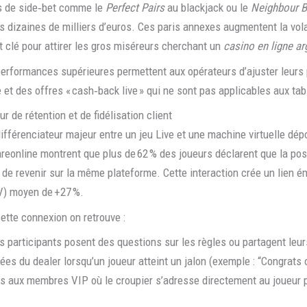
ons de side‑bet comme le
Perfect Pairs
au blackjack ou le
Neighbour B
s dizaines de milliers d’euros. Ces paris annexes augmentent la volat
 clé pour attirer les gros miséreurs cherchant un
casino en ligne ar
performances supérieures permettent aux opérateurs d’ajuster leurs
 et des offres « cash‑back live » qui ne sont pas applicables aux ta
 de rétention et de fidélisation client
différenciateur majeur entre un jeu Live et une machine virtuelle dé
eonline montrent que plus de 62 % des joueurs déclarent que la poss
 de revenir sur la même plateforme. Cette interaction crée un lien ém
V) moyen de +27 %.
tte connexion on retrouve :
es participants posent des questions sur les règles ou partagent leu
es du dealer lorsqu’un joueur atteint un jalon (exemple : “Congrats 
es aux membres VIP où le croupier s’adresse directement au joueur 