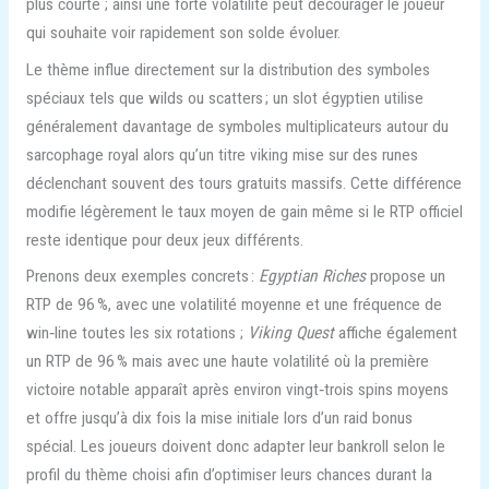
plus courte ; ainsi une forte volatilité peut décourager le joueur
qui souhaite voir rapidement son solde évoluer.
Le thème influe directement sur la distribution des symboles
spéciaux tels que wilds ou scatters ; un slot égyptien utilise
généralement davantage de symboles multiplicateurs autour du
sarcophage royal alors qu’un titre viking mise sur des runes
déclenchant souvent des tours gratuits massifs. Cette différence
modifie légèrement le taux moyen de gain même si le RTP officiel
reste identique pour deux jeux différents.
Prenons deux exemples concrets :
Egyptian Riches
propose un
RTP de 96 %, avec une volatilité moyenne et une fréquence de
win‑line toutes les six rotations ;
Viking Quest
affiche également
un RTP de 96 % mais avec une haute volatilité où la première
victoire notable apparaît après environ vingt‑trois spins moyens
et offre jusqu’à dix fois la mise initiale lors d’un raid bonus
spécial. Les joueurs doivent donc adapter leur bankroll selon le
profil du thème choisi afin d’optimiser leurs chances durant la