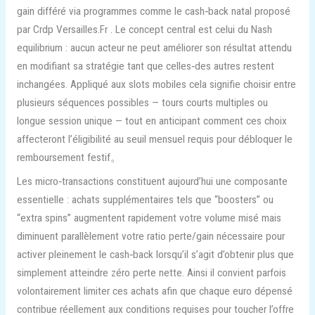
gain différé via programmes comme le cash‑back natal proposé
par Crdp Versailles.Fr . Le concept central est celui du Nash
equilibrium : aucun acteur ne peut améliorer son résultat attendu
en modifiant sa stratégie tant que celles‑des autres restent
inchangées​. Appliqué aux slots mobiles cela signifie choisir entre
plusieurs séquences possibles — tours courts multiples ou
longue session unique — tout en anticipant comment ces choix
affecteront l’éligibilité au seuil mensuel requis pour débloquer le
remboursement festif​。
Les micro‑transactions constituent aujourd’hui une composante
essentielle : achats supplémentaires tels que “boosters” ou
“extra spins” augmentent rapidement votre volume misé mais
diminuent parallèlement votre ratio perte/gain nécessaire pour
activer pleinement le cash‑back lorsqu’il s’agit d’obtenir plus que
simplement atteindre zéro perte nette​. Ainsi il convient parfois
volontairement limiter ces achats afin que chaque euro dépensé
contribue réellement aux conditions requises pour toucher l’offre