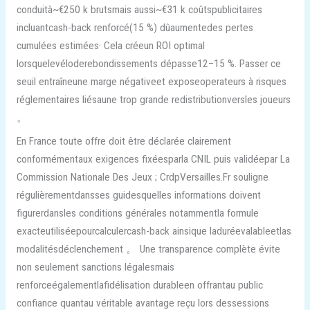
conduità~€250 k brutsmais aussi~€31 k coûtspublicitaires
incluantcash-back renforcé(15 %) dûaumentedes pertes
cumulées estimées· Cela créeun ROI optimal
lorsquelevéloderebondissements dépasse12–15 %. Passer ce
seuil entraîneune marge négativeet exposeoperateurs à risques
réglementaires liésaune trop grande redistributionversles joueurs ​
。
En France toute offre doit être déclarée clairement
conformémentaux exigences fixéesparla CNIL puis validéepar La
Commission Nationale Des Jeux ; CrdpVersailles.Fr souligne
régulièrementdansses guidesquelles informations doivent
figurerdansles conditions générales notammentla formule
exacteutiliséepourcalculercash-back ainsique laduréevalableetlas
modalitésdéclenchement ​。 Une transparence complète évite
non seulement sanctions légalesmais
renforceégalementlafidélisation durableen offrantau public
confiance quantau véritable avantage reçu lors dessessions