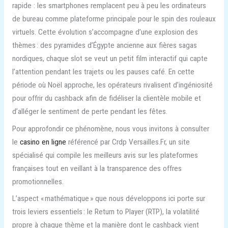
rapide : les smartphones remplacent peu à peu les ordinateurs
de bureau comme plateforme principale pour le spin des rouleaux
virtuels. Cette évolution s’accompagne d’une explosion des
thèmes : des pyramides d’Égypte ancienne aux fières sagas
nordiques, chaque slot se veut un petit film interactif qui capte
l’attention pendant les trajets ou les pauses café. En cette
période où Noël approche, les opérateurs rivalisent d’ingéniosité
pour offrir du cashback afin de fidéliser la clientèle mobile et
d’alléger le sentiment de perte pendant les fêtes.
Pour approfondir ce phénomène, nous vous invitons à consulter
le
casino en ligne
référencé par Crdp Versailles.Fr, un site
spécialisé qui compile les meilleurs avis sur les plateformes
françaises tout en veillant à la transparence des offres
promotionnelles.
L’aspect « mathématique » que nous développons ici porte sur
trois leviers essentiels : le Return to Player (RTP), la volatilité
propre à chaque thème et la manière dont le cashback vient