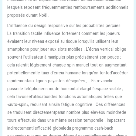
lesquels reposent fréquemmentles remboursements additionnels
proposés durant Noël​。
L’influence du design responsive sur les probabilités perçues
La transition tactile influence fortement comment les joueurs
évaluent leur niveau exposé au risque lorsqu’ils utilisent leur
smartphone pour jouer aux slots mobiles . L’écran vertical oblige
souvent l’utilisateur à manipuler plus précisément son pouce ;
cela ralentit légèrement chaque spin manuel tout en augmentant
potentiellementle taux d’erreur humaine lorsqu’on tente­d’accéder
rapidementaux lignes payantes désignées​。 En revanche ,
passerle téléphoneen mode horizontal élargit l’espace visible ;
cela favorisel’utilisationdes fonctions automatiques telles que
«auto‑spin», réduisant ainsila fatigue cognitive . Ces différences
se traduisent directementparun nombre plus élevéou moindrede
tours effectués dans une même session temporelle , impactant
indirectementl’efficacité globaledu programme cash‑back