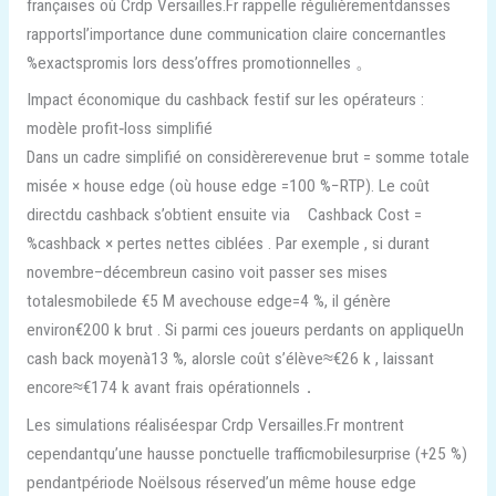
françaises où Crdp Versailles.Fr rappelle régulièrementdansses
rapportsl’importance dune communication claire concernantles
%exactspromis lors dess’offres promotionnelles​​ 。
Impact économique du cashback festif sur les opérateurs :
modèle profit‑loss simplifié
Dans un cadre simplifié on considèrerevenue brut = somme totale
misée × house edge (où house edge =100 %−RTP). Le coût
directdu cashback s’obtient ensuite via Cashback Cost =
%cashback × pertes nettes ciblées . Par exemple , si durant
novembre–décembreun casino voit passer ses mises
totalesmobilede €5 M avechouse edge=4 %, il génère
environ€200 k brut . Si parmi ces joueurs perdants on appliqueUn
cash back moyenà13 %, alorsle coût s’élève≈€26 k , laissant
encore≈€174 k avant frais opérationnels​​．
Les simulations réaliséespar Crdp Versailles.Fr montrent
cependantqu’une hausse ponctuelle trafficmobilesurprise (+25 %)
pendantpériode Noëlsous réserved’un même house edge